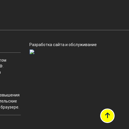
Разработка сайта и обслуживание
том
Ф.
в
 повышения
ательские
 браузере.