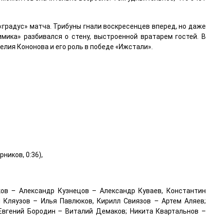
«градус» матча. Трибуны гнали воскресенцев вперед, но даже
мика» разбивался о стену, выстроенной вратарем гостей. В
лия Кононова и его роль в победе «Ижстали».
ников, 0:36),
ков – Александр Кузнецов – Александр Куваев, Константин
 Кляузов – Илья Павлюков, Кирилл Свиязов – Артем Аляев;
Евгений Бородин – Виталий Демаков; Никита Квартальнов –