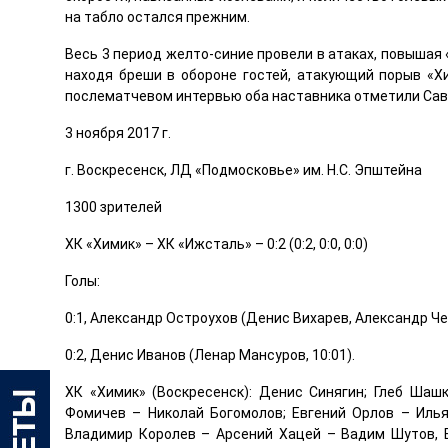
на табло остался прежним.
Весь 3 период желто-синие провели в атаках, повышая 
находя бреши в обороне гостей, атакующий порыв «Хи
послематчевом интервью оба наставника отметили Саве
3 ноября 2017 г.
г. Воскресенск, ЛД «Подмосковье» им. Н.С. Эпштейна
1300 зрителей
ХК «Химик» – ХК «Ижсталь» – 0:2 (0:2, 0:0, 0:0)
Голы:
0:1, Александр Остроухов (Денис Вихарев, Александр Чер
0:2, Денис Иванов (Ленар Мансуров, 10:01).
ХК «Химик» (Воскресенск): Денис Синягин; Глеб Шаш
Фомичев – Николай Богомолов; Евгений Орлов – Илья
Владимир Королев – Арсений Хацей – Вадим Шутов, 