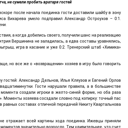
ча, не сумели пробить вратаря гостей
вскоре после начала поединка гости доставили шайбу в зону
иса Вихарева умело подправил Александр Остроухов – 0:1.
ени.
твия, а когда добились своего, получили шанс на реализацию
итрия Вершинина не заладилась, а едва составы уравнялись,
зыгрыш, игра в касание и уже 0:2. Тренерский штаб «Химика»
ще, но все же о «возвращении» хозяев в игру было говорить
у гостей: Александр Дельнов, Илья Кляузов и Евгений Орлов
адцатиминутки. Гости нарушали правила, а в большинстве
момента создали игроки в желто-синей форме, но оба раза
. Моменты хозяева сосздали словно под копирку: точный пас
 в равных составах отличной передачей Никиту Квартальнова
 не отражает всей картины хода поединка. Ижевцы приняли
 моментов значительно возросло. Тем удивительнее, что счет