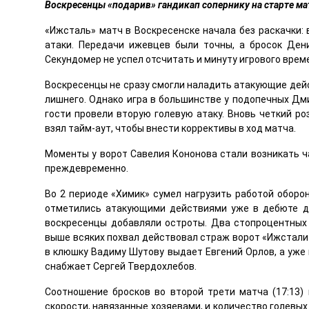
Воскресенцы «подарив» гандикап сопернику на старте мат
«Ижсталь» матч в Воскресенске начала без раскачки: 
атаки. Передачи ижевцев были точны, а бросок Ден
Секундомер не успел отсчитать и минуту игрового врем
Воскресенцы не сразу смогли наладить атакующие дейс
лишнего. Однако игра в большинстве у подопечных Дм
гости провели вторую голевую атаку. Вновь четкий ро
взял тайм-аут, чтобы внести коррективы в ход матча.
Моменты у ворот Савелия Кононова стали возникать ча
преждевременно.
Во 2 периоде «Химик» сумел нагрузить работой оборон
отметились атакующими действиями уже в дебюте дв
воскресенцы добавляли остроты. Два стопроцентных 
выше всяких похвал действовал страж ворот «Ижстали»
в клюшку Вадиму Шутову выдает Евгений Орлов, а уже
снабжает Сергей Твердохлебов.
Соотношение бросков во второй трети матча (17:13)
скорости, навязанные хозяевами, и количество голевых