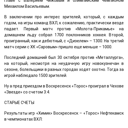
главе с Валерием Чижовым и олимпийским чемпионом
Михаилом Васильевым.
В заключении про интерес зрителей, который, с каждым
годом, на игры команд ВХЛ, к сожалению, практически везде
падает. Первый матч против «Молота-Прикамье» на
домашнем льду собрал 1700 поклонников хоккея. Второй,
проигранный, как и дебютный, с «Дизелем» – 1300. На третий
матч серии с ХК «Саровым» пришло еще меньше – 1000.
Последний домашний был 30 октября против «Металлурга»,
на который, несмотря на неудачную игру новокузнечан в
сезоне, болельщики в разных городах ходят охотно. Тогда за
игрой наблюдало 1500 зрителей.
Ну а пред приездом в Воскресенск «Торос» проиграл в Чехове
«Звезде» со счетом 3:4.
СТАРЫЕ СЧЕТЫ
Результаты игр «Химик» Воскресенск – «Торос» Нефтекамск
в чемпионатах ВХЛ: