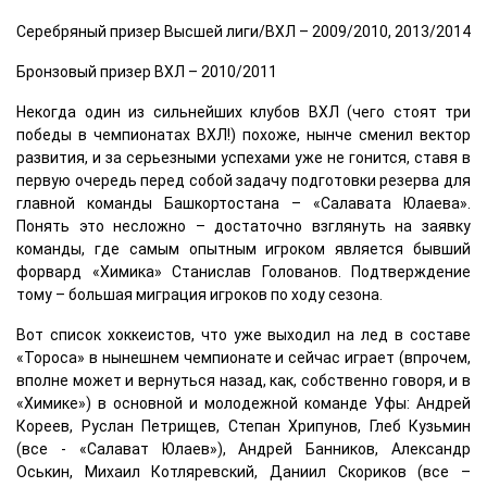
Серебряный призер Высшей лиги/ВХЛ – 2009/2010, 2013/2014
Бронзовый призер ВХЛ – 2010/2011
Некогда один из сильнейших клубов ВХЛ (чего стоят три
победы в чемпионатах ВХЛ!) похоже, нынче сменил вектор
развития, и за серьезными успехами уже не гонится, ставя в
первую очередь перед собой задачу подготовки резерва для
главной команды Башкортостана – «Салавата Юлаева».
Понять это несложно – достаточно взглянуть на заявку
команды, где самым опытным игроком является бывший
форвард «Химика» Станислав Голованов. Подтверждение
тому – большая миграция игроков по ходу сезона.
Вот список хоккеистов, что уже выходил на лед в составе
«Тороса» в нынешнем чемпионате и сейчас играет (впрочем,
вполне может и вернуться назад, как, собственно говоря, и в
«Химике») в основной и молодежной команде Уфы: Андрей
Кореев, Руслан Петрищев, Степан Хрипунов, Глеб Кузьмин
(все - «Салават Юлаев»), Андрей Банников, Александр
Оськин, Михаил Котляревский, Даниил Скориков (все –