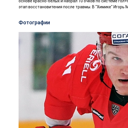
основе красно-белых и набрал 10 очков по системе гол+
этап восстановитения после травмы. В "Химике" Игорь 
Фотографии