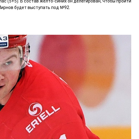
пас (5+5). В состав желто-синих он делегирован, чтобы пройти
Мирнов будет выступать под №92.