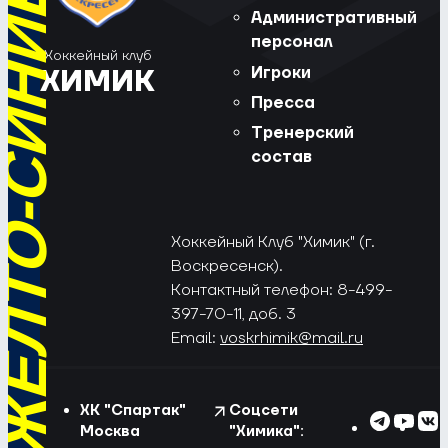
РЁД, ЖЁЛТО-СИНИЕ!
Административный
персонал
Хоккейный клуб
Игроки
ХИМИК
Пресса
Тренерский
состав
Хоккейный Клуб "Химик" (г.
Воскресенск).
Контактный телефон: 8-499-
397-70-11, доб. 3
Email:
voskrhimik@mail.ru
ХК "Спартак"
Соцсети
Москва
"Химика":