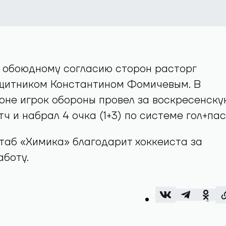
о обоюдному согласию сторон расторг
ащитником Константином Фомичевым. В
оне игрок обороны провел за воскресенску
ч и набрал 4 очка (1+3) по системе гол+пас
таб «Химика» благодарит хоккеиста за
боту.