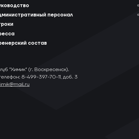
уководство
дминистративный персонал
гроки
ресса
ренерский состав
уб "Химик" (г. Воскресенск).
телефон: 8-499-397-70-11, доб. 3
himik@mail.ru