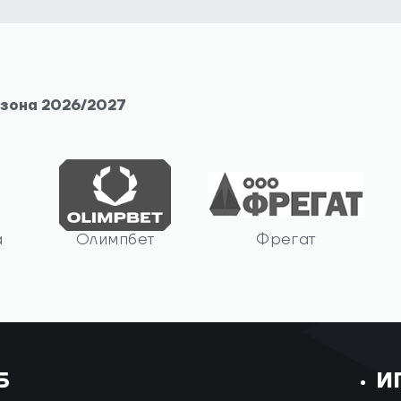
езона 2026/2027
а
Олимпбет
Фрегат
Б
И