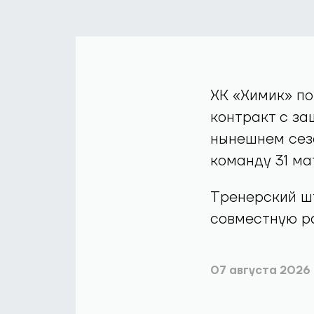
ХК «Химик» п
контракт с з
нынешнем сез
команду 31 мат
Тренерский ш
совместную ра
07 августа 2026