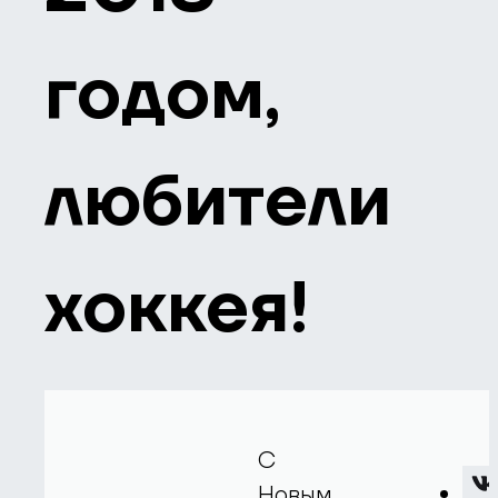
годом,
любители
хоккея!
С
Новым