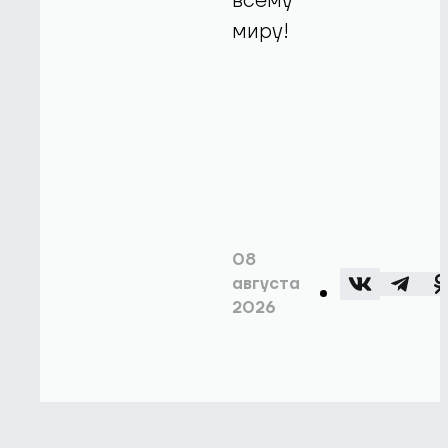
всему
миру!
08
августа
2026