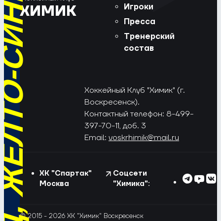
РЁД, ЖЁЛТО-СИНИЕ!
Игроки
ХИМИК
Пресса
Тренерский
состав
Хоккейный Клуб "Химик" (г.
Воскресенск).
Контактный телефон: 8-499-
397-70-11, доб. 3
Email:
voskrhimik@mail.ru
ХК "Спартак"
Соцсети
Москва
"Химика":
© 2015 - 2026 ХК "Химик" Воскресенск