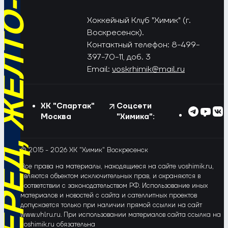
РЁД, ЖЁЛТО-СИНИЕ!
Хоккейный Клуб "Химик" (г.
Воскресенск).
Контактный телефон: 8-499-
397-70-11, доб. 3
Email:
voskrhimik@mail.ru
ХК "Спартак"
Соцсети
Москва
"Химика":
© 2015 - 2026 ХК "Химик" Воскресенск
Все права на материалы, находящиеся на сайте voshimik.ru,
являются объектом исключительных прав, и охраняются в
соответствии с законодательством РФ. Использование иных
материалов и новостей с сайта и сателлитных проектов
допускается только при наличии прямой ссылки на сайт
www.vhlru.ru. При использовании материалов сайта ссылка на
voshimik.ru обязательна