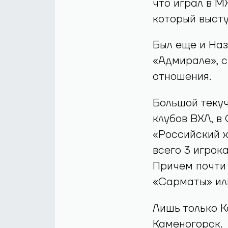
что играл в М
который высту
Был еще и Наз
«Адмирале», 
отношения.
Большой текуч
клубов ВХЛ, в
«Российский х
всего 3 игрока
Причем почти 
«Сарматы» ил
Лишь только К
Каменогорск.