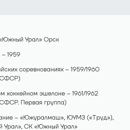
 «Южный Урал» Орск
 – 1959
йских соревнованиях – 1959/1960
РСФСР)
м хоккейном эшелоне – 1961/1962
РСФСР. Первая группа)
ание – «Южуралмаш», ЮУМЗ («Труд»),
 Урал», СК «Южный Урал»