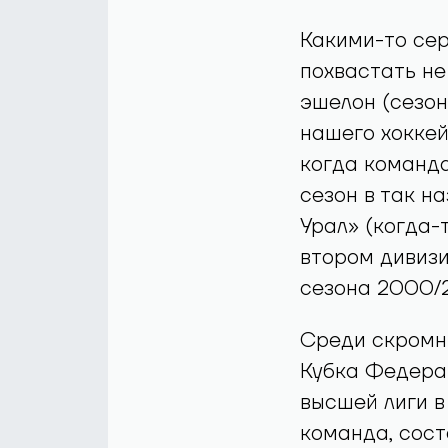
Какими-то се
похвастать не
эшелон (сезон
нашего хоккейн
когда команда
сезон в так н
Урал» (когда-
втором дивизи
сезона 2000/2
Среди скромны
Кубка Федерац
высшей лиги в
команда, сост