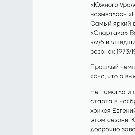
«Южного Урала
называлась «
Самый яркий 
«Спартака» Ва
клуб и ушедши
сезонах 1973/1
Прошлый чемпи
ясно, что о вы
Не помогла и 
старта в нояб
хоккея Евгени
этом сезоне. 
досрочно заво