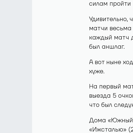
силам пройти 
Удивительно, 
матчи весьма 
каждый матч д
был аншлаг.
А вот ныне хо
хуже.
На первый мат
выезда 5 очко
что был следу
Дома «Южный 
«Ижсталью» (2