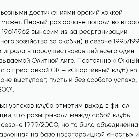
рьезными достижениями орский хоккей
 может. Первый раз орчане попали во втор
 1961/1962 выносим из-за реорганизации
ого хозяйства за скобки) в сезоне 1993/199
 играла в просуществовавшей всего один
азываемой Элитной лиге. Постоянно «Южны
то с приставкой СК – «Спортивный клуб) во
оне выступает, пусть и без особого успеха, 
001.
х успехов клуба отметим выход в финал
ии, что разыгрывали между собой клубы
 сезоне 1999/2000, но то была объединенна
авленная на базе новотороицкой «Носты» и