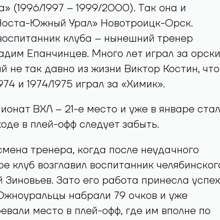
» (1996/1997 – 1999/2000). Так она и
Носта-Южный Урал» Новотроицк-Орск.
воспитанник клуба – нынешний тренер
дим Епанчинцев. Много лет играл за орск
й не так давно из жизни Виктор Костин, что
974 и 1974/1975 играл за «Химик».
онат ВХЛ – 21-е место и уже в январе ста
ходе в плей-офф следует забыть.
смена тренера, когда после неудачного
ре клуб возглавил воспитанник челябинског
й Зиновьев. Зато его работа принесла успех
Южноуральцы набрали 79 очков и уже
евали место в плей-офф, где им вполне по