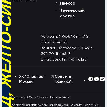
РЁД, ЖЁЛТО-СИНИЕ!
Пресса
Тренерский
состав
Хоккейный Клуб "Химик" (г.
Воскресенск).
Контактный телефон: 8-499-
397-70-11, доб. 3
Email:
voskrhimik@mail.ru
ХК "Спартак"
Соцсети
Москва
"Химика":
© 2015 - 2026 ХК "Химик" Воскресенск
Все права на материалы, находящиеся на сайте voshimik.ru,