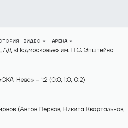
иносить команде Евгения Попихина успех.
шинство реализует Андрей Алтыбармакян, 
динке гостей выводит вперед Денис Орлов
ной концовки гостям не удалось: за 41
рены «Химик» меняет вратаря на шестого
ка, но «СКА-Нева» победный счет удержала
8 г.
к, ЛД «Подмосковье» им. Н.С. Эпштейна
СКА-Нева» – 1:2 (0:0, 1:0, 0:2)