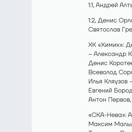
Голы:
1:0, Кирилл С
33:04),
1:1, Андрей Ал
1:2, Денис Ор
Святослав Гре
ХК «Химик»: Д
– Александр К
Денис Коротее
Всеволод Соро
Илья Кляузов 