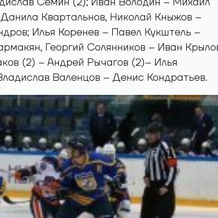
ин; Никита Квартальнов – Кирилл Смирнов
 Михаил Степанов.
лексей Мельничук; Святослав Гребенщиков
ев – Денис Орлович-Грудков, Михаил
дислав Сёмин (2); Иван Володин – Михаил
 Данила Квартальнов, Николай Кныжов –
дров; Илья Коренев – Павел Кукштель –
рмакян, Георгий Солянников – Иван Крылов
ков (2) – Андрей Рычагов (2)– Илья
Владислав Валенцов – Денис Кондратьев.