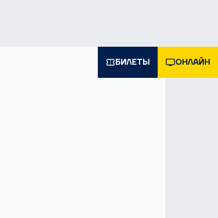
а
ич
.