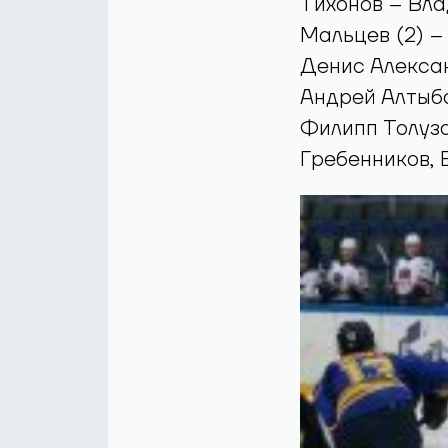
Евгений Бород
Антон Первов,
«СКА-Нева»: А
Максим Мальц
Тихонов – Вла
Мальцев (2) –
Денис Алексан
Андрей Алтыба
Филипп Толуза
Гребенников, 