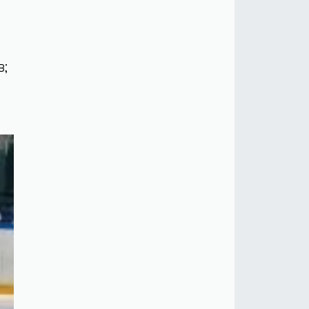
 –
 –
;