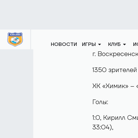
составах и пр
Сначала боль
впервые в пое
Грудков.
Избежать нерв
секунду до си
полевого игро
28 февраля 201
г. Воскресенс
1350 зрителей
ХК «Химик» – «