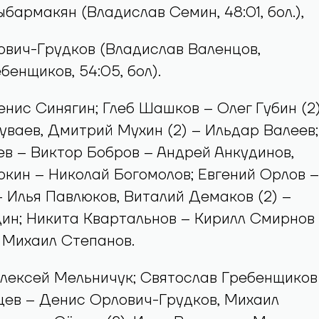
мирнов (Антон Первов, Никита Квартальнов,
тыбармакян (Владислав Семин, 48:01, бол.),
лович-Грудков (Владислав Валенцов,
бенщиков, 54:05, бол).
енис Синягин; Глеб Шашков – Олег Губин (2
уваев, Дмитрий Мухин (2) – Ильдар Валеев;
в – Виктор Бобров – Андрей Анкудинов,
кин – Николай Богомолов; Евгений Орлов –
– Илья Павлюков, Виталий Демаков (2) –