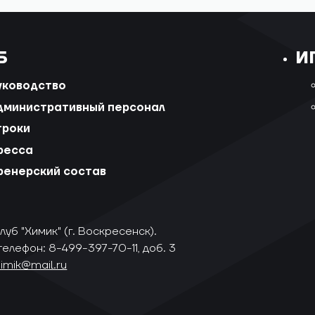
Б
И
уководство
дминистративный персонал
гроки
ресса
ренерский состав
уб "Химик" (г. Воскресенск).
телефон: 8-499-397-70-11, доб. 3
himik@mail.ru