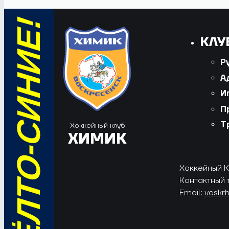
ВПЕРЁД, ЖЁЛТО-СИНИЕ!
КЛУ
Р
А
И
П
Т
Хоккейный клуб
ХИМИК
Хоккейный Кл
Контактный 
Email:
voskr