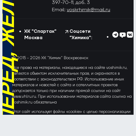
РЁД, ЖЁЛТО-СИНИЕ!
397-70-11, доб. 3
Email:
voskrhimik@mail.ru
ХК "Спартак"
Соцсети
Москва
"Химика":
© 2015 - 2026 ХК "Химик" Воскресенск
Все права на материалы, находящиеся на сайте voshimik.ru,
являются объектом исключительных прав, и охраняются в
соответствии с законодательством РФ. Использование иных
материалов и новостей с сайта и сателлитных проектов
допускается только при наличии прямой ссылки на сайт
www.vhlru.ru. При использовании материалов сайта ссылка на
voshimik.ru обязательна
Этот сайт использует файлы «cookie» с целью персонализации
сервисов и повышения удобства пользования веб-сайтом. Если
Вы не хотите, чтобы Ваши пользовательские данные
обрабатывались, пожалуйста, ограничьте их использование в
своём браузере.