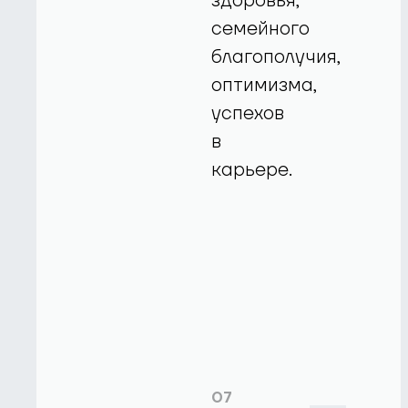
здоровья,
семейного
благополучия,
оптимизма,
успехов
в
карьере.
07