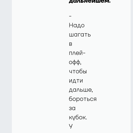
дальнейшем.
-
Надо
шагать
в
плей-
офф,
чтобы
идти
дальше,
бороться
за
кубок.
У