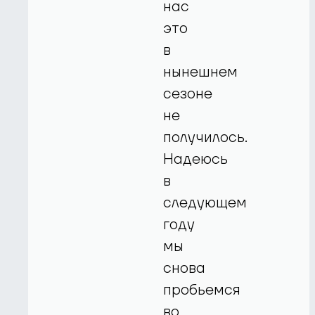
нас
это
в
нынешнем
сезоне
не
получилось.
Надеюсь
в
следующем
году
мы
снова
пробьемся
во