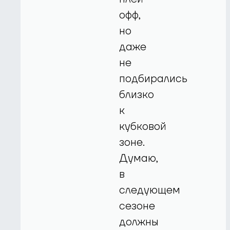
офф,
но
даже
не
подбирались
близко
к
кубковой
зоне.
Думаю,
в
следующем
сезоне
должны