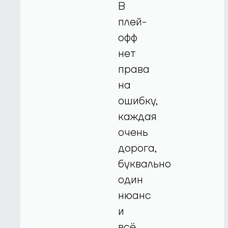
В
плей-
офф
нет
права
на
ошибку,
каждая
очень
дорога,
буквально
один
нюанс
и
всё