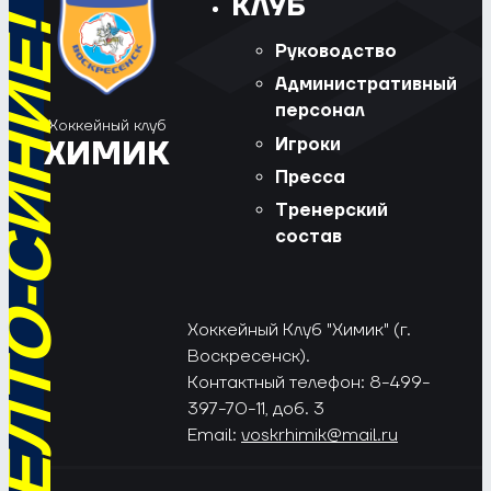
КЛУБ
РЁД, ЖЁЛТО-СИНИЕ!
Руководство
Административный
персонал
Хоккейный клуб
Игроки
ХИМИК
Пресса
Тренерский
состав
Хоккейный Клуб "Химик" (г.
Воскресенск).
Контактный телефон: 8-499-
397-70-11, доб. 3
Email:
voskrhimik@mail.ru