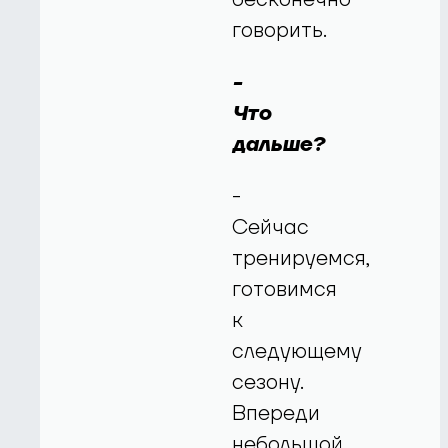
говорить.
-
Что
дальше?
-
Сейчас
тренируемся,
готовимся
к
следующему
сезону.
Впереди
небольшой