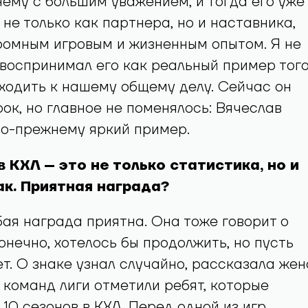
нему с большим уважением, и тогда его уже
не только как партнера, но и наставника,
ромным игровым и жизненным опытом. Я не
воспринимал его как реальный пример того
ходить к нашему общему делу. Сейчас он
рок, но главное не поменялось: Вячеслав
по-прежнему яркий пример.
 в КХЛ – это не только статистика, но и
к. Приятная награда?
бая награда приятна. Она тоже говорит о
онечно, хотелось бы продолжить, но пусть
ет. О знаке узнал случайно, рассказала жен
з команд лиги отметили ребят, которые
 10 сезонов в КХЛ. Перед одной из игр