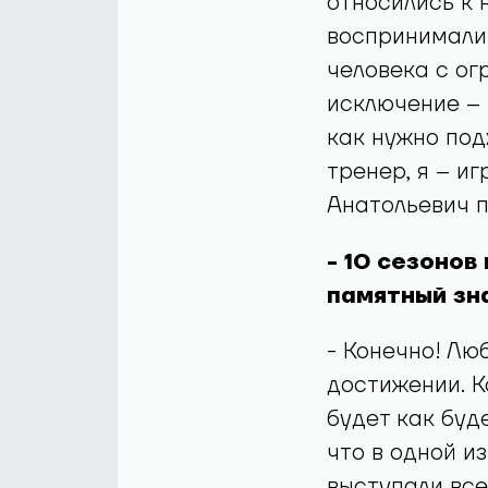
относились к 
воспринимали 
человека с ог
исключение – 
как нужно под
тренер, я – иг
Анатольевич 
- 10 сезонов
памятный зна
- Конечно! Лю
достижении. К
будет как буд
что в одной и
выступали все