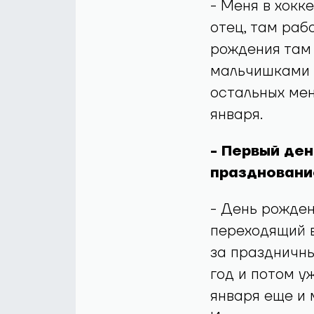
- Меня в хокк
отец, там раб
рождения там 
мальчишками г
остальных мен
января.
- Первый ден
праздновани
- День рожден
переходящий в
за праздничны
год и потом у
января еще и 