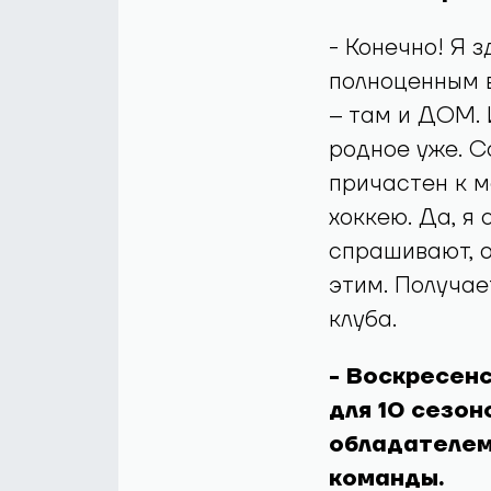
- Конечно! Я з
полноценным в
– там и ДОМ. 
родное уже. С
причастен к м
хоккею. Да, я
спрашивают, о
этим. Получае
клуба.
- Воскресенс
для 10 сезон
обладателем
команды.