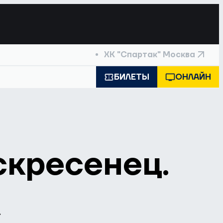
ХК "Спартак" Москва
БИЛЕТЫ
ОНЛАЙН
скресенец.
»