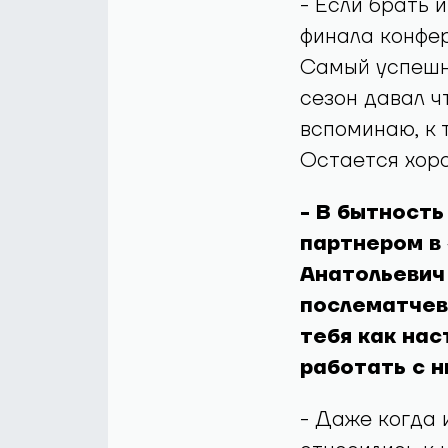
- Если брать 
финала конфер
Самый успешны
сезон давал ч
вспоминаю, к 
Остается хор
- В бытность
партнером в
Анатольевич 
послематчев
тебя как на
работать с н
- Даже когда 