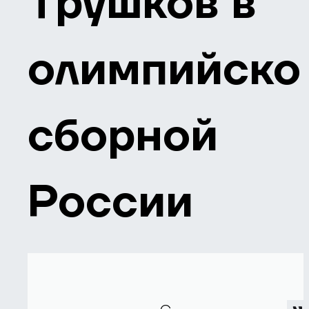
Трушков в
олимпийско
сборной
России