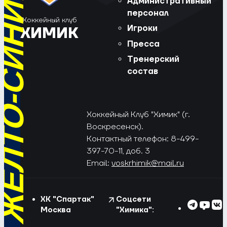
РЁД, ЖЁЛТО-СИНИЕ!
Административный
персонал
Хоккейный клуб
Игроки
ХИМИК
Пресса
Тренерский
состав
Хоккейный Клуб "Химик" (г.
Воскресенск).
Контактный телефон: 8-499-
397-70-11, доб. 3
Email:
voskrhimik@mail.ru
ХК "Спартак"
Соцсети
Москва
"Химика":