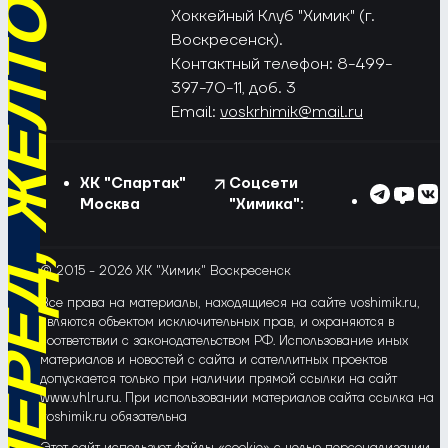
РЁД, ЖЁЛТО-СИНИЕ!
Хоккейный Клуб "Химик" (г.
Воскресенск).
Контактный телефон: 8-499-
397-70-11, доб. 3
Email:
voskrhimik@mail.ru
ХК "Спартак"
Соцсети
Москва
"Химика":
© 2015 - 2026 ХК "Химик" Воскресенск
Все права на материалы, находящиеся на сайте voshimik.ru,
являются объектом исключительных прав, и охраняются в
соответствии с законодательством РФ. Использование иных
материалов и новостей с сайта и сателлитных проектов
допускается только при наличии прямой ссылки на сайт
www.vhlru.ru. При использовании материалов сайта ссылка на
voshimik.ru обязательна