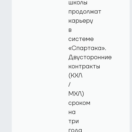
школы
продолжат
карьеру
в
системе
«Спартака».
Двусторонние
контракты
(КХЛ
/
МХЛ)
сроком
на
три
года