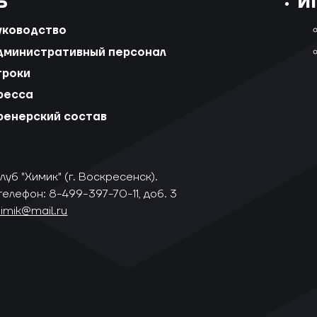
Б
И
уководство
дминистративный персонал
гроки
ресса
ренерский состав
уб "Химик" (г. Воскресенск).
телефон: 8-499-397-70-11, доб. 3
himik@mail.ru