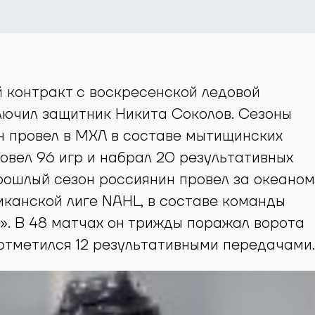
 контракт с воскресенской ледовой
лючил защитник Никита Соколов. Сезоны
 он провел в МХЛ в составе мытищинских
овел 96 игр и набрал 20 результативных
 Прошлый сезон россиянин провел за океаном
канской лиге NAHL, в составе команды
ls». В 48 матчах он трижды поражал ворота
отметился 12 результативными передачами.