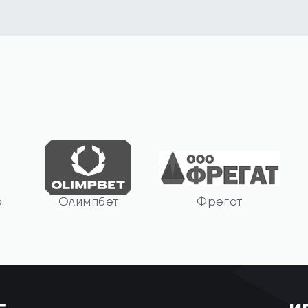
а
Олимпбет
Фрегат