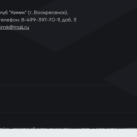
уб "Химик" (г. Воскресенск).
телефон: 8-499-397-70-11, доб. 3
himik@mail.ru
ik.ru, являются объектом исключительных прав, и охраняются в соотве
ся только при наличии прямой ссылки на сайт www.vhlru.ru. При испол