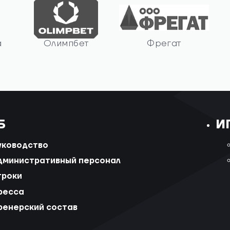
а
Олимпбет
Фрегат
Б
И
уководство
дминистративный персонал
гроки
ресса
ренерский состав