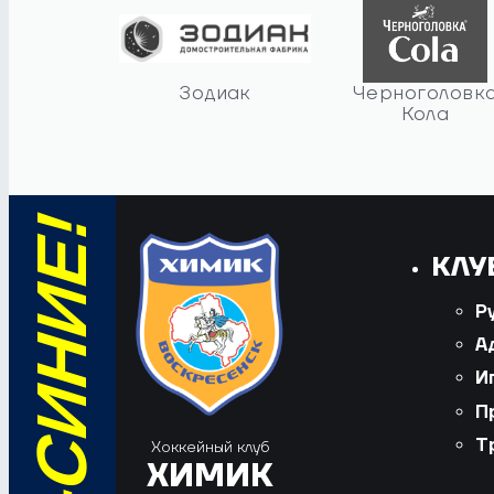
Зодиак
Черноголовк
Кола
КЛУ
Р
А
И
П
Т
Хоккейный клуб
ХИМИК