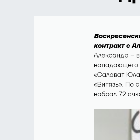
Воскресенск
контракт с А
Александр – в
нападающего 2
«Салават Юлае
«Витязь». По 
набрал 72 очка