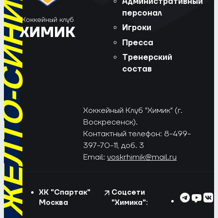
РЁД, ЖЁЛТО-СИНИЕ!
Административный
персонал
Хоккейный клуб
Игроки
ХИМИК
Пресса
Тренерский
состав
Хоккейный Клуб "Химик" (г.
Воскресенск).
Контактный телефон: 8-499-
397-70-11, доб. 3
Email:
voskrhimik@mail.ru
ХК "Спартак"
Соцсети
Москва
"Химика":