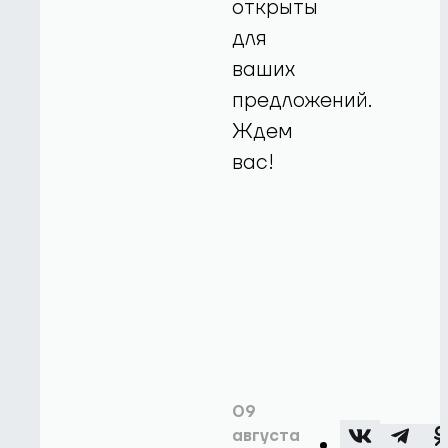
открыты
для
ваших
предложений.
Ждем
вас!
09
августа