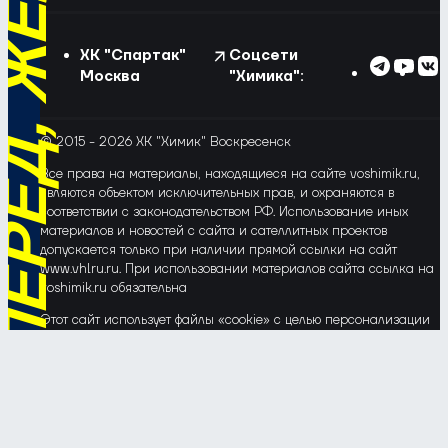
ХК "Спартак"
Соцсети
Москва
"Химика":
© 2015 - 2026 ХК "Химик" Воскресенск
Все права на материалы, находящиеся на сайте voshimik.ru,
являются объектом исключительных прав, и охраняются в
соответствии с законодательством РФ. Использование иных
материалов и новостей с сайта и сателлитных проектов
допускается только при наличии прямой ссылки на сайт
www.vhlru.ru. При использовании материалов сайта ссылка на
voshimik.ru обязательна
Этот сайт использует файлы «cookie» с целью персонализации
сервисов и повышения удобства пользования веб-сайтом. Если
Вы не хотите, чтобы Ваши пользовательские данные
обрабатывались, пожалуйста, ограничьте их использование в
своём браузере.
Соглашение об обработке и защите персональных данных