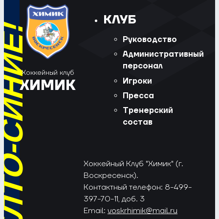
КЛУБ
РЁД, ЖЁЛТО-СИНИЕ!
Руководство
Административный
персонал
Хоккейный клуб
Игроки
ХИМИК
Пресса
Тренерский
состав
Хоккейный Клуб "Химик" (г.
Воскресенск).
Контактный телефон: 8-499-
397-70-11, доб. 3
Email:
voskrhimik@mail.ru