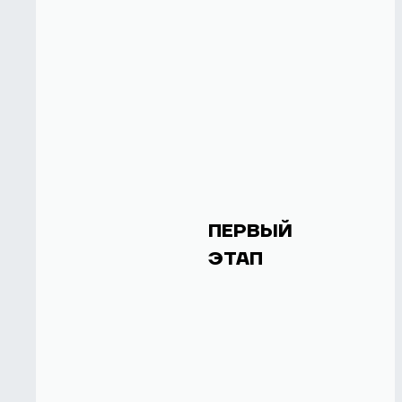
ПЕРВЫЙ
ЭТАП
1 
1.
Алмаз