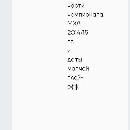
части
чемпионата
МХЛ
2014/15
г.г.
и
даты
матчей
плей-
офф.