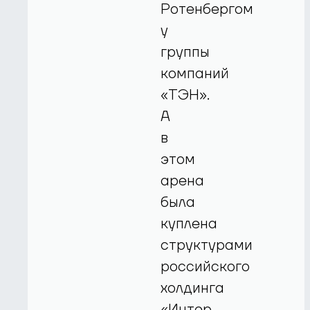
Ротенбергом
у
группы
компаний
«ТЭН».
А
в
этом
арена
была
куплена
структурами
российского
холдинга
«Интер