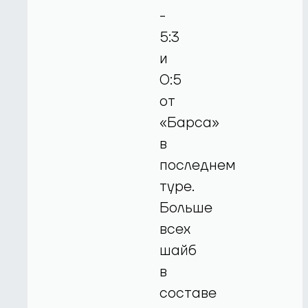
-
5:3
и
0:5
от
«Барса»
в
последнем
туре.
Больше
всех
шайб
в
составе