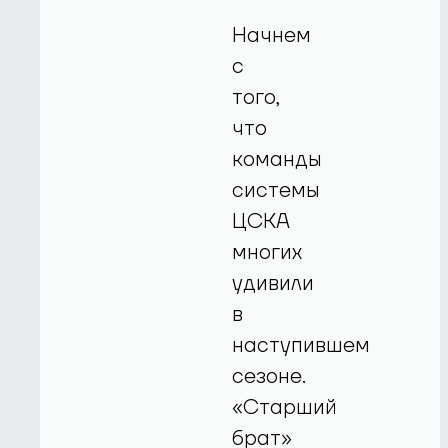
Начнем
с
того,
что
команды
системы
ЦСКА
многих
удивили
в
наступившем
сезоне.
«Старший
брат»