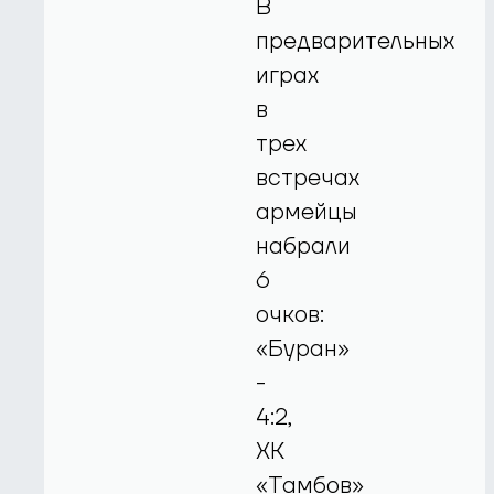
В
предварительных
играх
в
трех
встречах
армейцы
набрали
6
очков:
«Буран»
-
4:2,
ХК
«Тамбов»