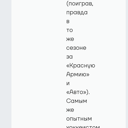
(поиграв,
правда
в
то
же
сезоне
за
«Красную
Армию»
и
«Авто»).
Самым
же
опытным
хоккеистом