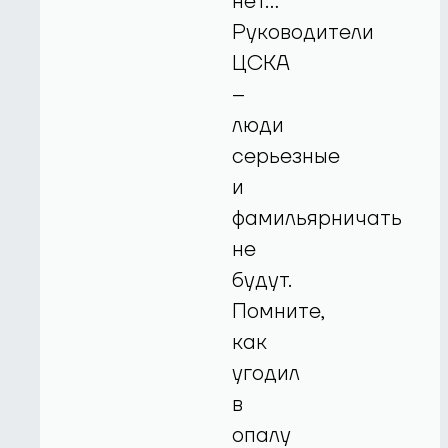
нет…
Руководители
ЦСКА
–
люди
серьезные
и
фамильярничать
не
будут.
Помните,
как
угодил
в
опалу