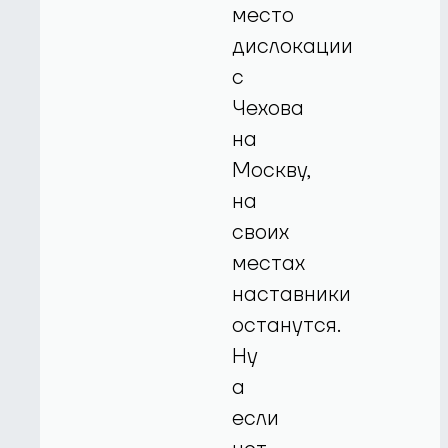
место
дислокации
с
Чехова
на
Москву,
на
своих
местах
наставники
останутся.
Ну
а
если