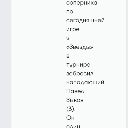
соперника
по
сегодняшней
игре
у
«Звезды»
в
турнире
забросил
нападающий
Павел
Зыков
(3).
Он
один