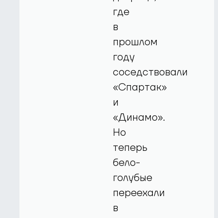
где
в
прошлом
году
соседствовали
«Спартак»
и
«Динамо».
Но
теперь
бело-
голубые
переехали
в