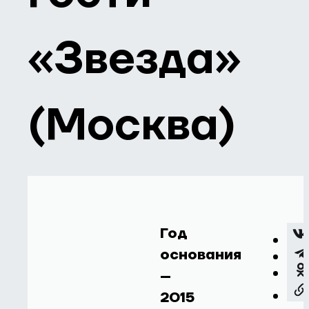
«Звезда»
(Москва)
Год
основания
–
2015