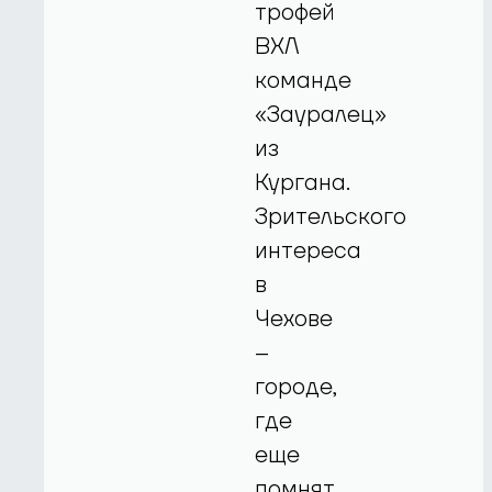
трофей
ВХЛ
команде
«Зауралец»
из
Кургана.
Зрительского
интереса
в
Чехове
–
городе,
где
еще
помнят