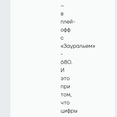
–
в
плей-
офф
с
«Зауральем»
-
680.
И
это
при
том,
что
цифры