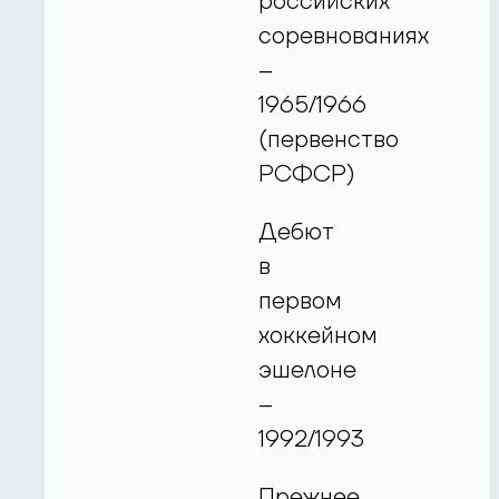
российских
соревнованиях
–
1965/1966
(первенство
РСФСР)
Дебют
в
первом
хоккейном
эшелоне
–
1992/1993
Прежнее