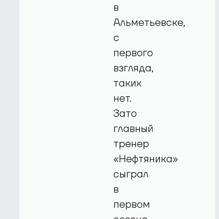
в
Альметьевске,
с
первого
взгляда,
таких
нет.
Зато
главный
тренер
«Нефтяника»
сыграл
в
первом