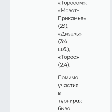
«Торосом»:
«Молот-
Прикамье»
(2:1),
«Дизель»
(3:4
ш.б.),
«Торос»
(2:4).
Помимо
участия
в
турнирах
было