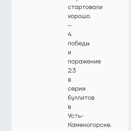
стартовали
хорошо
–
4
победы
и
поражение
2:3
в
серии
буллитов
в
Усть-
Каменогорске.