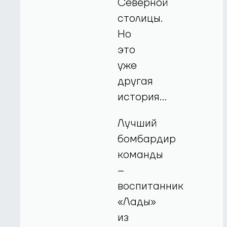
Северной
столицы.
Но
это
уже
другая
история…
Лучший
бомбардир
команды
–
воспитанник
«Лады»
из