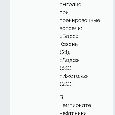
сыграно
три
тренировочные
встречи:
«Барс»
Казань
(2:1),
«Лада»
(3:0),
«Ижсталь»
(2:0).
В
чемпионате
нефтяники