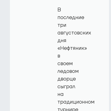
В
последние
три
августовских
дня
«Нефтяник»
в
своем
ледовом
дворце
сыграл
на
традиционном
турнире