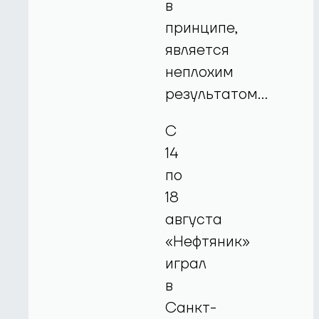
в
принципе,
является
неплохим
результатом…
С
14
по
18
августа
«Нефтяник»
играл
в
Санкт-