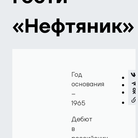
«Нефтяник»
Год
основания
–
1965
Дебют
в