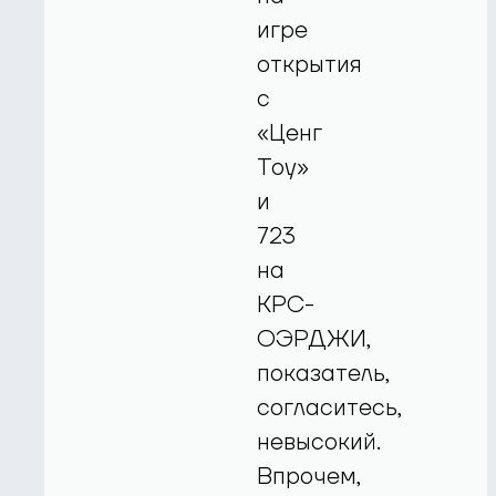
игре
открытия
с
«Ценг
Тоу»
и
723
на
КРС-
ОЭРДЖИ,
показатель,
согласитесь,
невысокий.
Впрочем,