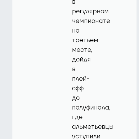
в
регулярном
чемпионате
на
третьем
месте,
дойдя
в
плей-
офф
до
полуфинала,
где
альметьевцы
уступили