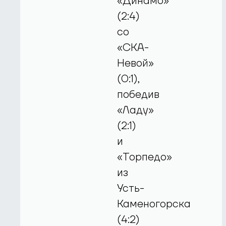
«Динамо»
(2:4)
со
«СКА-
Невой»
(0:1),
победив
«Ладу»
(2:1)
и
«Торпедо»
из
Усть-
Каменогорска
(4:2)