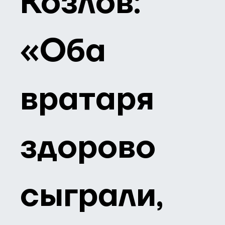
Козлов:
«Оба
вратаря
здорово
сыграли,