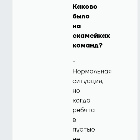
Каково
было
на
скамейках
команд?
-
Нормальная
ситуация,
но
когда
ребята
в
пустые
не