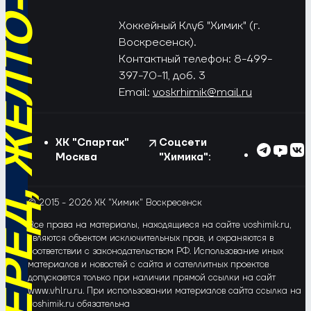
РЁД, ЖЁЛТО-СИНИЕ!
Хоккейный Клуб "Химик" (г.
Воскресенск).
Контактный телефон: 8-499-
397-70-11, доб. 3
Email:
voskrhimik@mail.ru
ХК "Спартак"
Соцсети
Москва
"Химика":
© 2015 - 2026 ХК "Химик" Воскресенск
Все права на материалы, находящиеся на сайте voshimik.ru,
являются объектом исключительных прав, и охраняются в
соответствии с законодательством РФ. Использование иных
материалов и новостей с сайта и сателлитных проектов
допускается только при наличии прямой ссылки на сайт
www.vhlru.ru. При использовании материалов сайта ссылка на
voshimik.ru обязательна