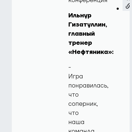
конференция
Ильнур
Гизатуллин,
главный
тренер
«Нефтяника»:
-
Игра
понравилась,
что
соперник,
что
наша
команда.