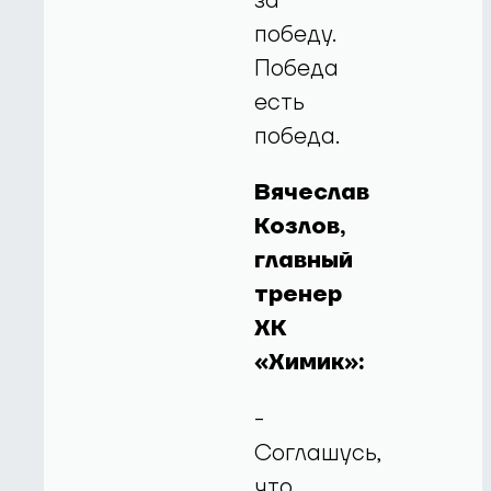
за
победу.
Победа
есть
победа.
Вячеслав
Козлов,
главный
тренер
ХК
«Химик»:
-
Соглашусь,
что