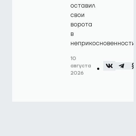
оставил
свои
ворота
в
неприкосновенности
10
августа
2026