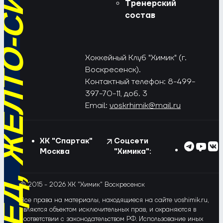
РЁД, ЖЁЛТО-СИНИЕ!
Тренерский
состав
Хоккейный Клуб "Химик" (г.
Воскресенск).
Контактный телефон: 8-499-
397-70-11, доб. 3
Email:
voskrhimik@mail.ru
ХК "Спартак"
Соцсети
Москва
"Химика":
© 2015 - 2026 ХК "Химик" Воскресенск
Все права на материалы, находящиеся на сайте voshimik.ru,
являются объектом исключительных прав, и охраняются в
соответствии с законодательством РФ. Использование иных