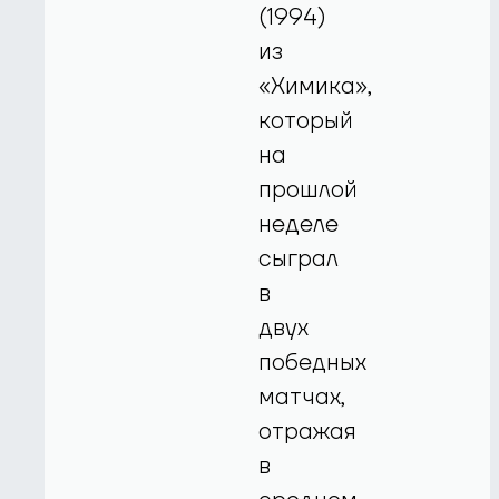
(1994)
из
«Химика»,
который
на
прошлой
неделе
сыграл
в
двух
победных
матчах,
отражая
в