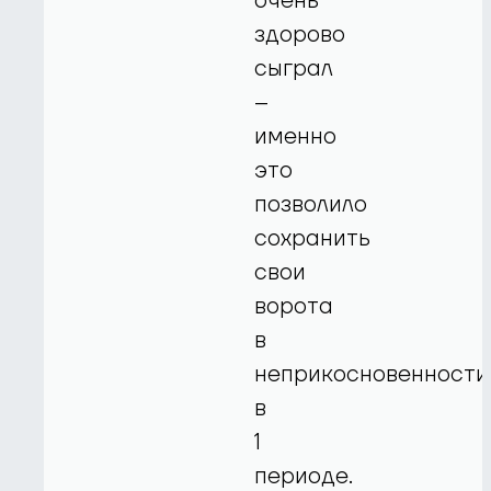
очень
здорово
сыграл
–
именно
это
позволило
сохранить
свои
ворота
в
неприкосновенности
в
1
периоде.