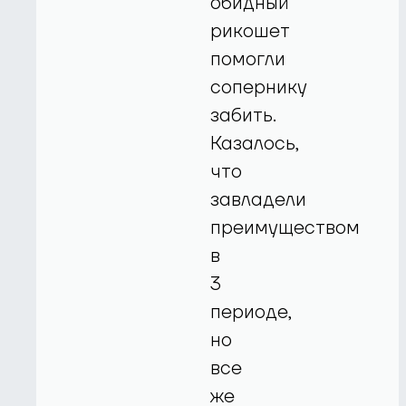
обидный
рикошет
помогли
сопернику
забить.
Казалось,
что
завладели
преимуществом
в
3
периоде,
но
все
же