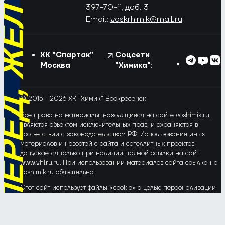
РЁД, ЖЁЛТО-СИНИЕ!
397-70-11, доб. 3
Email:
voskrhimik@mail.ru
ХК "Спартак"
Соцсети
Москва
"Химика":
© 2015 - 2026 ХК "Химик" Воскресенск
Все права на материалы, находящиеся на сайте voshimik.ru,
являются объектом исключительных прав, и охраняются в
соответствии с законодательством РФ. Использование иных
материалов и новостей с сайта и сателлитных проектов
допускается только при наличии прямой ссылки на сайт
www.vhlru.ru. При использовании материалов сайта ссылка на
voshimik.ru обязательна
Этот сайт использует файлы «cookie» с целью персонализации
сервисов и повышения удобства пользования веб-сайтом. Если
Вы не хотите, чтобы Ваши пользовательские данные
обрабатывались, пожалуйста, ограничьте их использование в