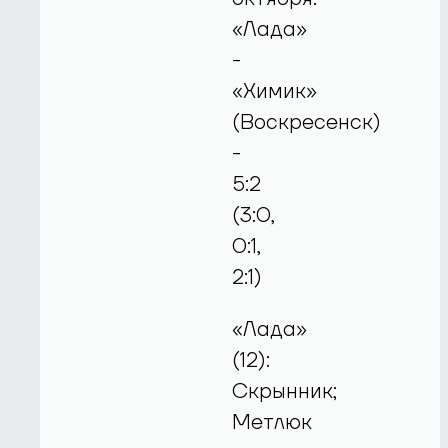
«Лада»
-
«Химик»
(Воскресенск)
-
5:2
(3:0,
0:1,
2:1)
«Лада»
(12):
Скрынник;
Метлюк