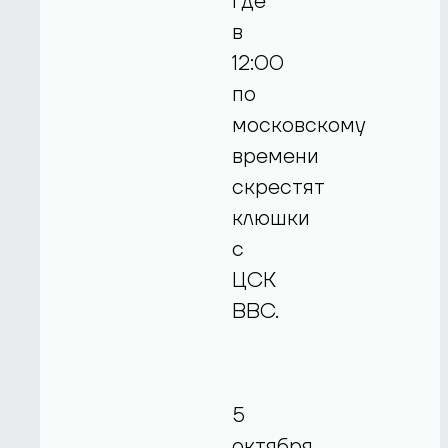
где
в
12:00
по
московскому
времени
скрестят
клюшки
с
ЦСК
ВВС.
5
октября.