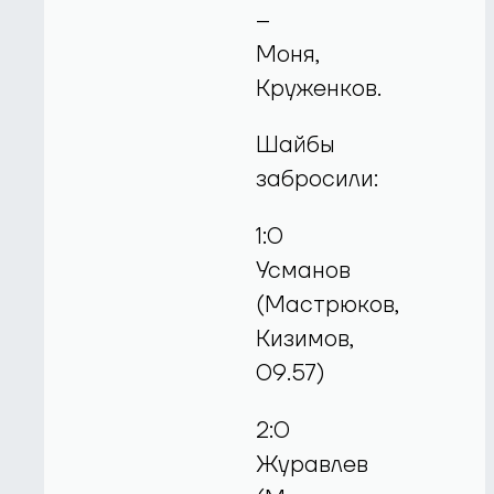
–
Моня,
Круженков.
Шайбы
забросили:
1:0
Усманов
(Мастрюков,
Кизимов,
09.57)
2:0
Журавлев