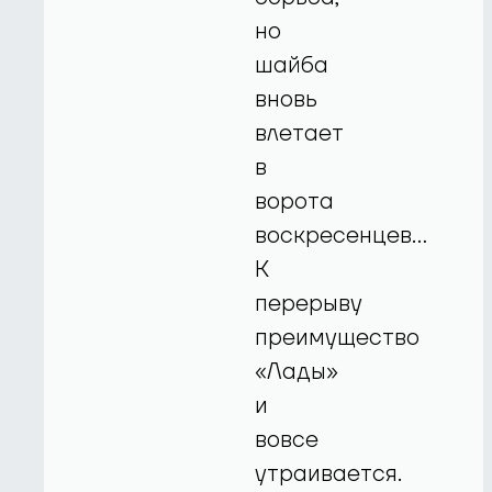
но
шайба
вновь
влетает
в
ворота
воскресенцев…
К
перерыву
преимущество
«Лады»
и
вовсе
утраивается.