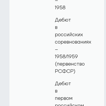
–
1958
Дебют
в
российских
соревнованиях
–
1958/1959
(первенство
РСФСР)
Дебют
в
первом
российском