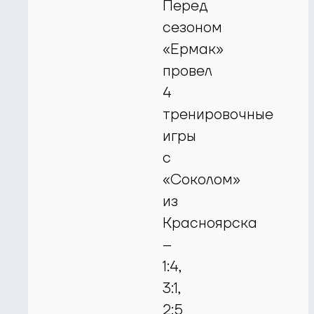
Перед
сезоном
«Ермак»
провел
4
тренировочные
игры
с
«Соколом»
из
Красноярска
–
1:4,
3:1,
2:5