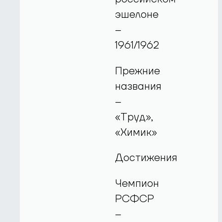
эшелоне
–
1961/1962
Прежние
названия
–
«Труд»,
«Химик»
Достижения
Чемпион
РСФСР
–