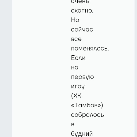
очень
охотно.
Но
сейчас
все
поменялось.
Если
на
первую
игру
(ХК
«Тамбов»)
собралось
в
будний