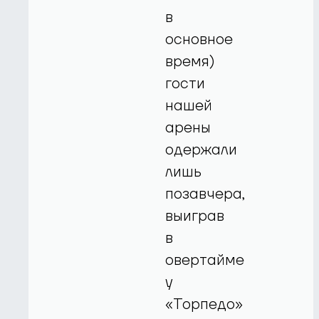
в
основное
время)
гости
нашей
арены
одержали
лишь
позавчера,
выиграв
в
овертайме
у
«Торпедо»