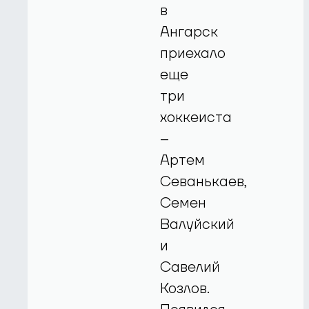
в
Ангарск
приехало
еще
три
хоккеиста
–
Артем
Севанькаев,
Семен
Валуйский
и
Савелий
Козлов.