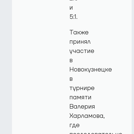
и
5:1.
Также
принял
участие
в
Новокузнецке
в
турнире
памяти
Валерия
Харламова,
где