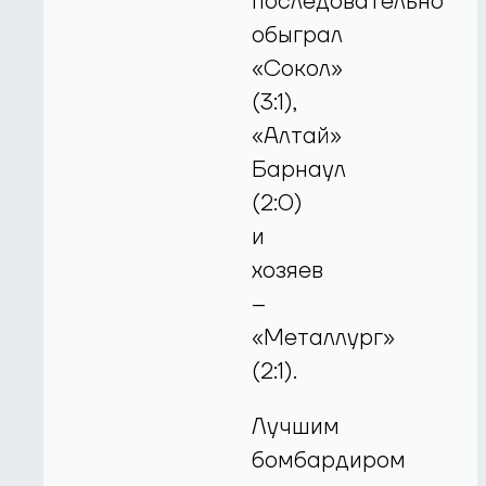
последовательно
обыграл
«Сокол»
(3:1),
«Алтай»
Барнаул
(2:0)
и
хозяев
–
«Металлург»
(2:1).
Лучшим
бомбардиром