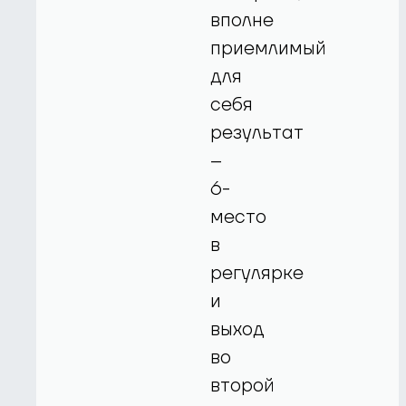
вполне
приемлимый
для
себя
результат
–
6-
место
в
регулярке
и
выход
во
второй