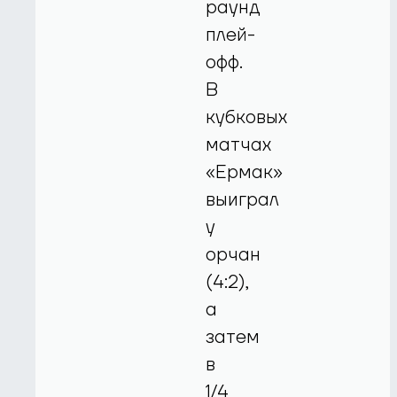
раунд
плей-
офф.
В
кубковых
матчах
«Ермак»
выиграл
у
орчан
(4:2),
а
затем
в
1/4