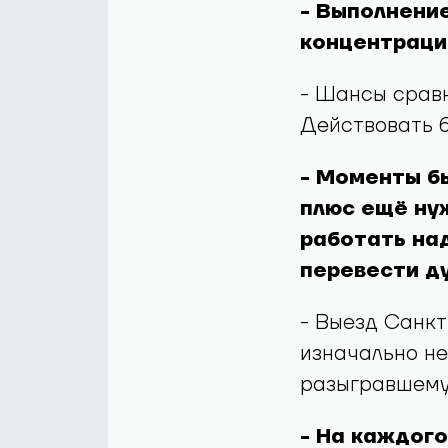
- Выполнение
концентрация
- Шансы сравн
Действовать б
- Моменты бы
плюс ещё ну
работать над
перевести ду
- Выезд Санкт
изначально н
разыгравшему
- На каждого