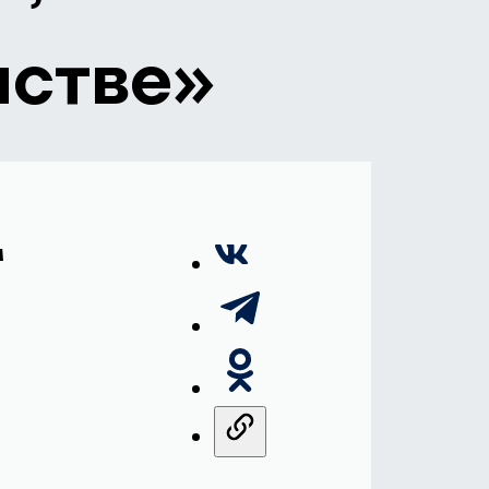
нстве»
л