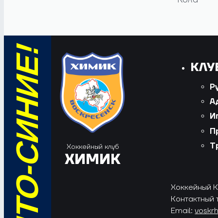
КЛУ
Р
А
И
П
Т
Хоккейный клуб
ХИМИК
Хоккейный Кл
Контактный 
Email:
voskr