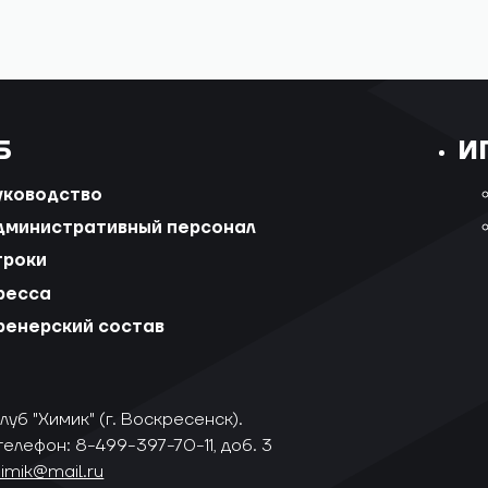
Б
И
уководство
дминистративный персонал
гроки
ресса
ренерский состав
уб "Химик" (г. Воскресенск).
телефон: 8-499-397-70-11, доб. 3
himik@mail.ru