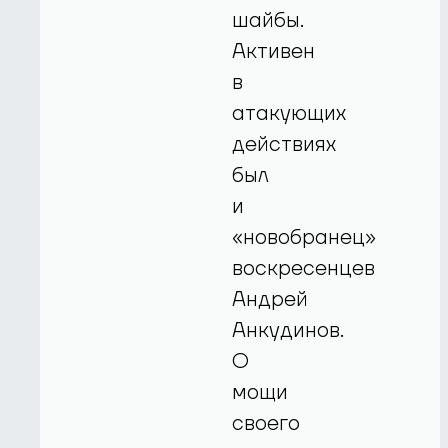
шайбы.
Активен
в
атакующих
действиях
был
и
«новобранец»
воскресенцев
Андрей
Анкудинов.
О
мощи
своего