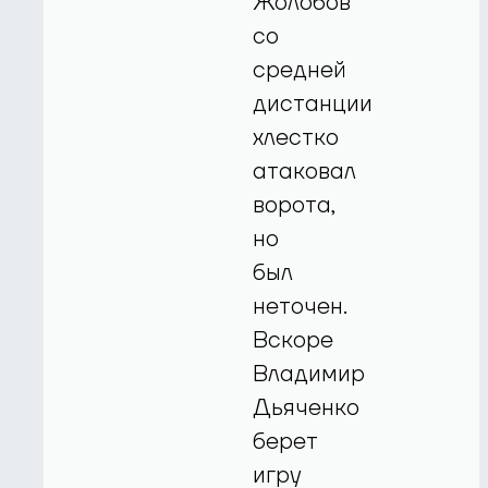
Жолобов
со
средней
дистанции
хлестко
атаковал
ворота,
но
был
неточен.
Вскоре
Владимир
Дьяченко
берет
игру