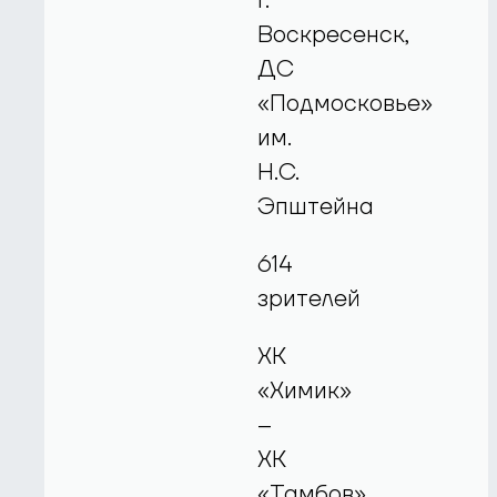
г.
Воскресенск,
ДС
«Подмосковье»
им.
Н.С.
Эпштейна
614
зрителей
ХК
«Химик»
–
ХК
«Тамбов»