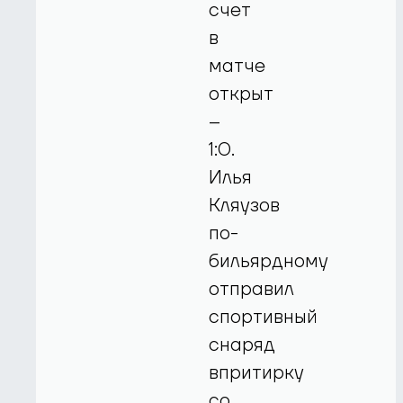
счет
в
матче
открыт
–
1:0.
Илья
Кляузов
по-
бильярдному
отправил
спортивный
снаряд
впритирку
со