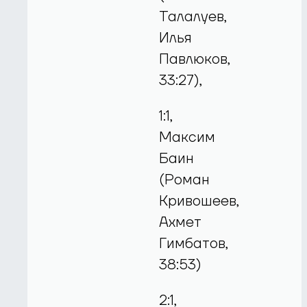
Талалуев,
Илья
Павлюков,
33:27),
1:1,
Максим
Баин
(Роман
Кривошеев,
Ахмет
Гимбатов,
38:53)
2:1,