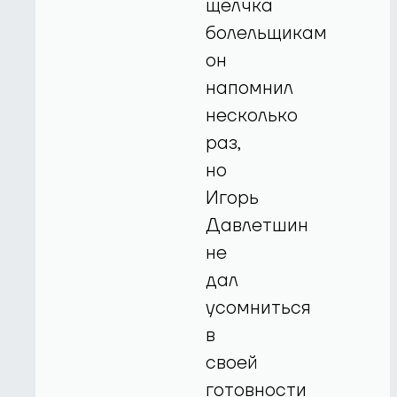
щелчка
болельщикам
он
напомнил
несколько
раз,
но
Игорь
Давлетшин
не
дал
усомниться
в
своей
готовности