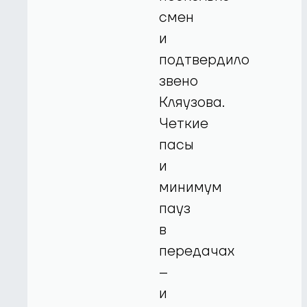
смен
и
подтвердило
звено
Кляузова.
Четкие
пасы
и
минимум
пауз
в
передачах
–
и