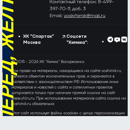
РЁД, ЖЁЛТО-СИНИЕ!
Контактный телефон: 8-499-
397-70-11, доб. 3
Email:
voskrhimik@mail.ru
ХК "Спартак"
Соцсети
Москва
"Химика":
© 2015 - 2026 ХК "Химик" Воскресенск
Все права на материалы, находящиеся на сайте voshimik.ru,
являются объектом исключительных прав, и охраняются в
соответствии с законодательством РФ. Использование иных
материалов и новостей с сайта и сателлитных проектов
допускается только при наличии прямой ссылки на сайт
www.vhlru.ru. При использовании материалов сайта ссылка на
voshimik.ru обязательна
Этот сайт использует файлы «cookie» с целью персонализации
сервисов и повышения удобства пользования веб-сайтом. Если
Вы не хотите, чтобы Ваши пользовательские данные
обрабатывались, пожалуйста, ограничьте их использование в