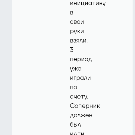
инициативу
в
свои
руки
взяли.
3
период
уже
играли
по
счету.
Соперник
должен
был
идти