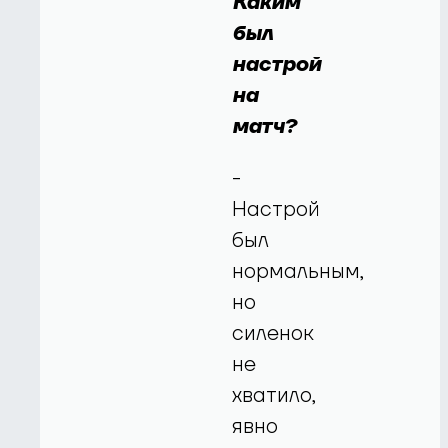
Каким
был
настрой
на
матч?
-
Настрой
был
нормальным,
но
силенок
не
хватило,
явно