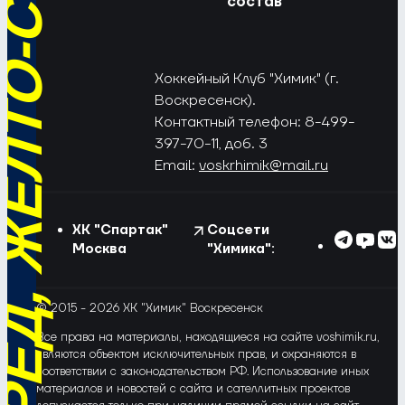
РЁД, ЖЁЛТО-СИНИЕ!
состав
Хоккейный Клуб "Химик" (г.
Воскресенск).
Контактный телефон: 8-499-
397-70-11, доб. 3
Email:
voskrhimik@mail.ru
ХК "Спартак"
Соцсети
Москва
"Химика":
© 2015 - 2026 ХК "Химик" Воскресенск
Все права на материалы, находящиеся на сайте voshimik.ru,
являются объектом исключительных прав, и охраняются в
соответствии с законодательством РФ. Использование иных
материалов и новостей с сайта и сателлитных проектов