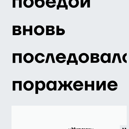
победой
вновь
последовал
поражение