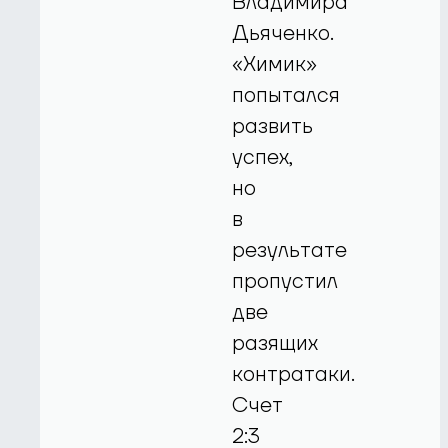
Владимира
Дьяченко.
«Химик»
попытался
развить
успех,
но
в
результате
пропустил
две
разящих
контратаки.
Счет
2:3