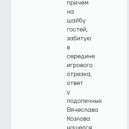
причем
на
шайбу
гостей,
забитую
в
середине
игрового
отрезка,
ответ
у
подопечных
Вячеслава
Козлова
нашелся