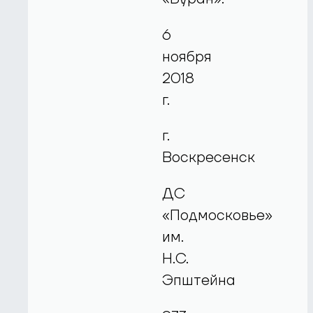
6
ноября
2018
г.
г.
Воскресенск
ДС
«Подмосковье»
им.
Н.С.
Эпштейна