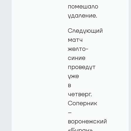
помешало
удаление.
Следующий
матч
желто-
синие
проведут
уже
в
четверг.
Соперник
–
воронежский
«Буран».