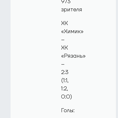
973
зрителя
ХК
«Химик»
–
ХК
«Рязань»
–
2:3
(1:1,
1:2,
0:0)
Голы: