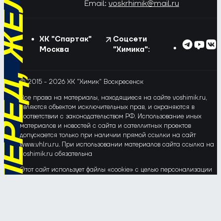
РЁД, ЖЁЛТО-СИНИЕ!
Email:
voskrhimik@mail.ru
ХК "Спартак"
Соцсети
Москва
"Химика":
© 2015 - 2026 ХК "Химик" Воскресенск
Все права на материалы, находящиеся на сайте voshimik.ru,
являются объектом исключительных прав, и охраняются в
соответствии с законодательством РФ. Использование иных
материалов и новостей с сайта и сателлитных проектов
допускается только при наличии прямой ссылки на сайт
www.vhlru.ru. При использовании материалов сайта ссылка на
voshimik.ru обязательна
Этот сайт использует файлы «cookie» с целью персонализации
сервисов и повышения удобства пользования веб-сайтом. Если
Вы не хотите, чтобы Ваши пользовательские данные
обрабатывались, пожалуйста, ограничьте их использование в
своём браузере.