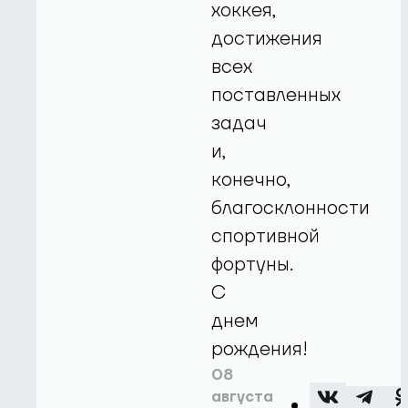
хоккея,
достижения
всех
поставленных
задач
и,
конечно,
благосклонности
спортивной
фортуны.
С
днем
рождения!
08
августа