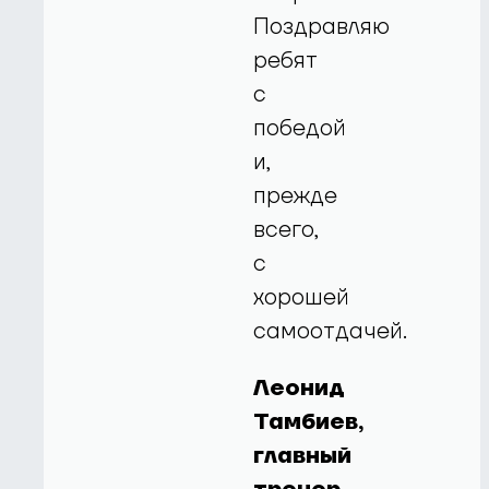
Поздравляю
ребят
с
победой
и,
прежде
всего,
с
хорошей
самоотдачей.
Леонид
Тамбиев,
главный