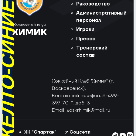
РЁД, ЖЁЛТО-СИНИЕ!
Руководство
Административный
персонал
Хоккейный клуб
Игроки
ХИМИК
Пресса
Тренерский
состав
Хоккейный Клуб "Химик" (г.
Воскресенск).
Контактный телефон: 8-499-
397-70-11, доб. 3
Email:
voskrhimik@mail.ru
ХК "Спартак"
Соцсети