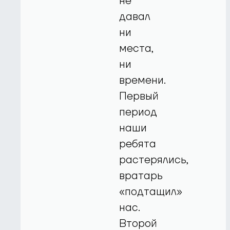
не
давал
ни
места,
ни
времени.
Первый
период
наши
ребята
растерялись,
вратарь
«подтащил»
нас.
Второй