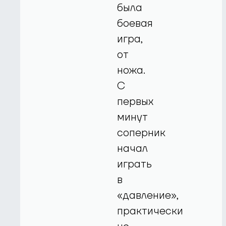
была
боевая
игра,
от
ножа.
С
первых
минут
соперник
начал
играть
в
«давление»,
практически