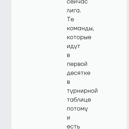
сейчас
лига.
Те
команды,
которые
идут
в
первой
десятке
в
турнирной
таблице
потому
и
есть