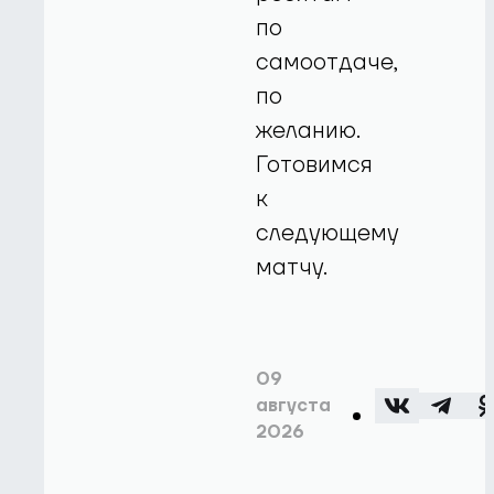
по
самоотдаче,
по
желанию.
Готовимся
к
следующему
матчу.
09
августа
2026