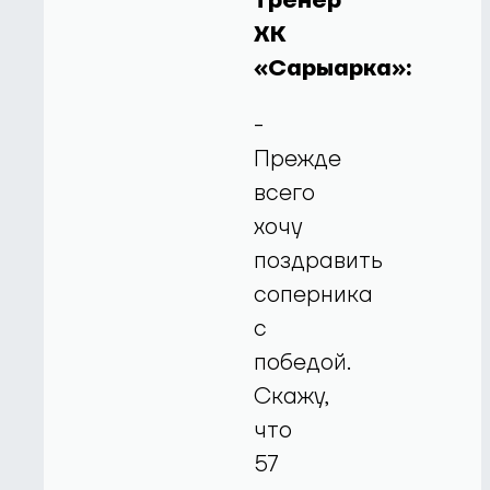
тренер
ХК
«Сарыарка»:
-
Прежде
всего
хочу
поздравить
соперника
с
победой.
Скажу,
что
57