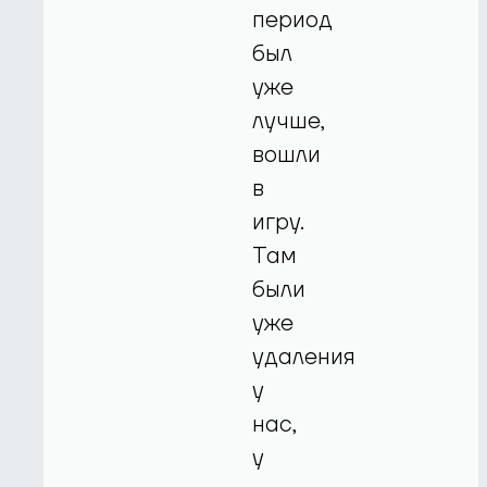
период
был
уже
лучше,
вошли
в
игру.
Там
были
уже
удаления
у
нас,
у