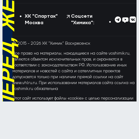
ХК "Спартак"
Соцсети
Москва
"Химика":
© 2015 - 2026 ХК "Химик" Воскресенск
Все права на материалы, находящиеся на сайте voshimik.ru,
являются объектом исключительных прав, и охраняются в
соответствии с законодательством РФ. Использование иных
материалов и новостей с сайта и сателлитных проектов
допускается только при наличии прямой ссылки на сайт
www.vhlru.ru. При использовании материалов сайта ссылка на
voshimik.ru обязательна
Этот сайт использует файлы «cookie» с целью персонализации
сервисов и повышения удобства пользования веб-сайтом. Если
Вы не хотите, чтобы Ваши пользовательские данные
обрабатывались, пожалуйста, ограничьте их использование в
своём браузере.
Соглашение об обработке и защите персональных данных