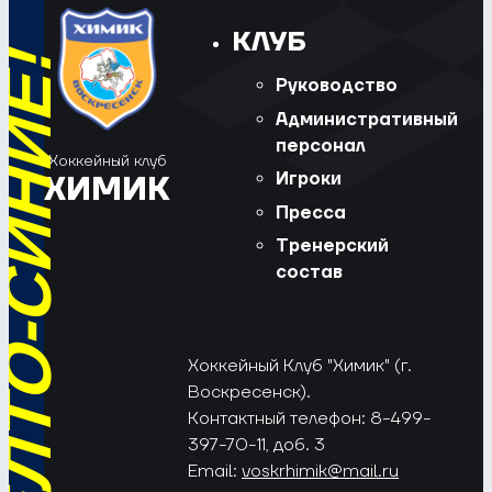
КЛУБ
РЁД, ЖЁЛТО-СИНИЕ!
Руководство
Административный
персонал
Хоккейный клуб
Игроки
ХИМИК
Пресса
Тренерский
состав
Хоккейный Клуб "Химик" (г.
Воскресенск).
Контактный телефон: 8-499-
397-70-11, доб. 3
Email:
voskrhimik@mail.ru