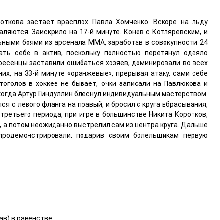
откова застает врасплох Павла Хомченко. Вскоре на льду
аляются. Заискрило на 17-й минуте. Конев с Котляревским, и
ными боями из арсенала ММА, заработав в совокупности 24
ать себе в актив, поскольку полностью перетянул одеяло
скресенцы заставили ошибаться хозяев, доминировали во всех
их, на 33-й минуте «оранжевые», прерывая атаку, сами себе
втоголов в хоккее не бывает, очки записали на Павлюкова и
 когда Артур Гиндуллин блеснул индивидуальным мастерством.
я с левого фланга на правый, и бросил с круга вбрасывания,
третьего периода, при игре в большинстве Никита Коротков,
ь, а потом неожиданно выстрелил сам из центра круга. Дальше
продемонстрировали, подарив своим болельщикам первую
ав) в равенстве