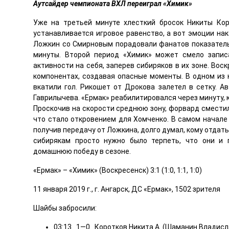
Аутсайдер чемпионата ВХЛ переиграл «Химик»
Уже на третьей минуте хлесткий бросок Никиты Кор
устанавливается игровое равенство, а вот эмоции нак
Ложкин со Смирновым порадовали фанатов показатель
минуты. Второй период «Химик» может смело запис
активности на себя, заперев сибиряков в их зоне. Во
компонентах, создавая опасные моменты. В одном из н
вкатили гол. Рикошет от Дрокова залетел в сетку. А
Гаврилычева. «Ермак» реабилитировался через минуту,
Проскочив на скорости среднюю зону, форвард сместилс
что стало откровением для Хомченко. В самом начале 
получив передачу от Ложкина, долго думал, кому отдат
сибирякам просто нужно было терпеть, что они и 
домашнюю победу в сезоне.
«Ермак» – «Химик» (Воскресенск) 3:1 (1:0, 1:1, 1:0)
11 января 2019 г., г. Ангарск, ДС «Ермак», 1502 зрителя
Шайбы забросили:
03:13 1—0 Коротков Никита А. (Шаманин Владисл