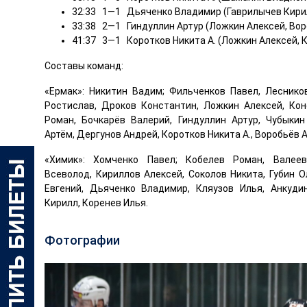
32:33 1—1 Дьяченко Владимир (Гаврилычев Кирил
33:38 2—1 Гиндуллин Артур (Ложкин Алексей, Вор
41:37 3—1 Коротков Никита А. (Ложкин Алексей, 
Составы команд:
«Ермак»: Никитин Вадим; Фильченков Павел, Лесник
Ростислав, Дроков Константин, Ложкин Алексей, Кон
Роман, Бочкарёв Валерий, Гиндуллин Артур, Чубыки
Артём, Дергунов Андрей, Коротков Никита А., Воробьёв 
«Химик»: Хомченко Павел; Кобелев Роман, Валеев
Всеволод, Кириллов Алексей, Соколов Никита, Губин О
Евгений, Дьяченко Владимир, Кляузов Илья, Анкуд
Кирилл, Коренев Илья.
Фотографии