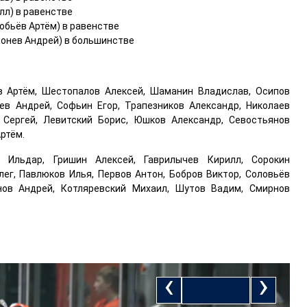
л) в равенстве
обьёв Артём) в равенстве
Конев Андрей) в большинстве
ов Артём, Шестопалов Алексей, Шаманин Владислав, Осипов
ев Андрей, Софьин Егор, Трапезников Александр, Николаев
н Сергей, Левитский Борис, Юшков Александр, Севостьянов
Артём.
 Ильдар, Гришин Алексей, Гаврилычев Кирилл, Сорокин
лег, Павлюков Илья, Первов Антон, Бобров Виктор, Соловьёв
инов Андрей, Котляревский Михаил, Шутов Вадим, Смирнов
‹
›