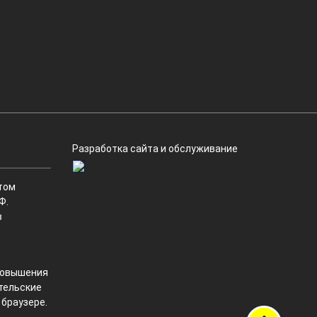
Разработка сайта и обслуживание
том
Ф.
в
 повышения
ательские
 браузере.