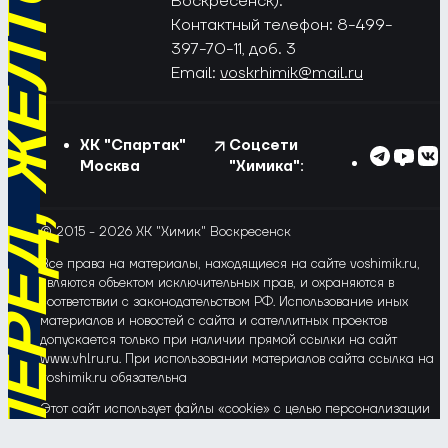
РЁД, ЖЁЛТО-СИНИЕ!
Воскресенск).
Контактный телефон: 8-499-
397-70-11, доб. 3
Email:
voskrhimik@mail.ru
ХК "Спартак"
Соцсети
Москва
"Химика":
© 2015 - 2026 ХК "Химик" Воскресенск
Все права на материалы, находящиеся на сайте voshimik.ru,
являются объектом исключительных прав, и охраняются в
соответствии с законодательством РФ. Использование иных
материалов и новостей с сайта и сателлитных проектов
допускается только при наличии прямой ссылки на сайт
www.vhlru.ru. При использовании материалов сайта ссылка на
voshimik.ru обязательна
Этот сайт использует файлы «cookie» с целью персонализации
сервисов и повышения удобства пользования веб-сайтом. Если
Вы не хотите, чтобы Ваши пользовательские данные