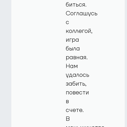
биться.
Соглашусь
с
коллегой,
игра
была
равная.
Нам
удалось
забить,
повести
в
счете.
В