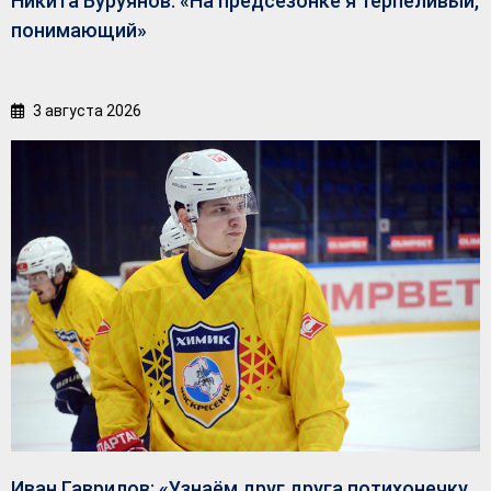
Никита Буруянов: «На предсезонке я терпеливый,
понимающий»
3 августа 2026
Иван Гаврилов: «Узнаём друг друга потихонечку,