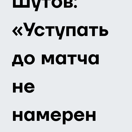
Шутов:
«Уступать
до матча
не
намерен