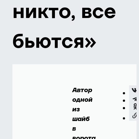
никто, все
бьются»
Автор
одной
из
шайб
в
ворота