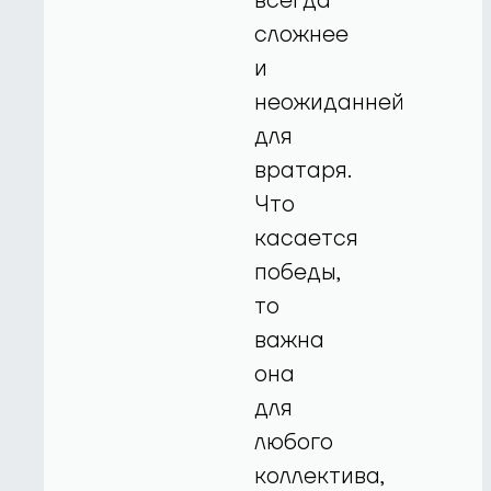
всегда
сложнее
и
неожиданней
для
вратаря.
Что
касается
победы,
то
важна
она
для
любого
коллектива,