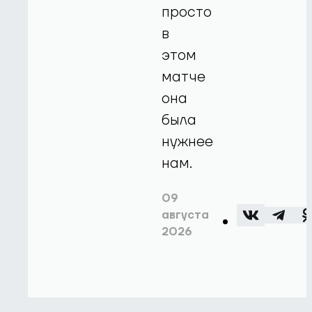
просто
в
этом
матче
она
была
нужнее
нам.
09
августа
2026