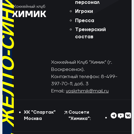
РЁД, ЖЁЛТО-СИНИЕ!
персонал
Хоккейный клуб
Игроки
ХИМИК
Пресса
Тренерский
состав
Хоккейный Клуб "Химик" (г.
Воскресенск).
Контактный телефон: 8-499-
397-70-11, доб. 3
Email:
voskrhimik@mail.ru
ХК "Спартак"
Соцсети
Москва
"Химика":