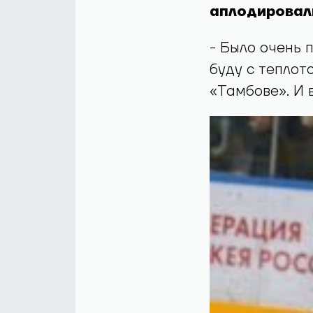
аплодировал
- Было очень 
буду с теплот
«Тамбове». И в