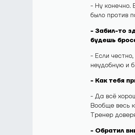
- Ну конечно.
было против п
- Забил-то з
будешь броса
- Если честно
неудобную и б
- Как тебя п
- Да всё хоро
Вообще весь к
Тренер доверя
- Обратил вн