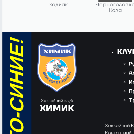
Зодиак
Черноголовк
Кола
КЛУ
Р
А
И
П
Т
Хоккейный клуб
ХИМИК
Хоккейный Кл
Контактный 