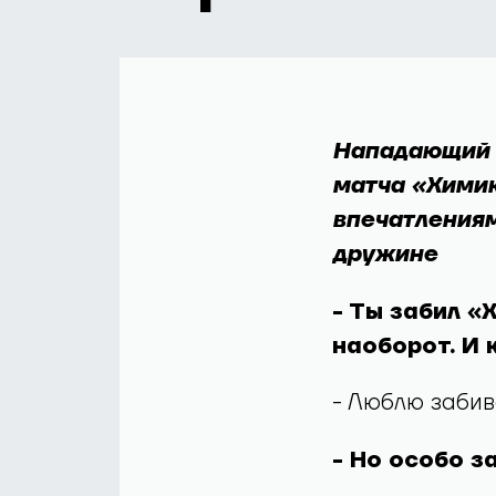
Нападающий 
матча «Химик
впечатлениям
дружине
- Ты забил «
наоборот. И 
- Люблю забив
- Но особо з