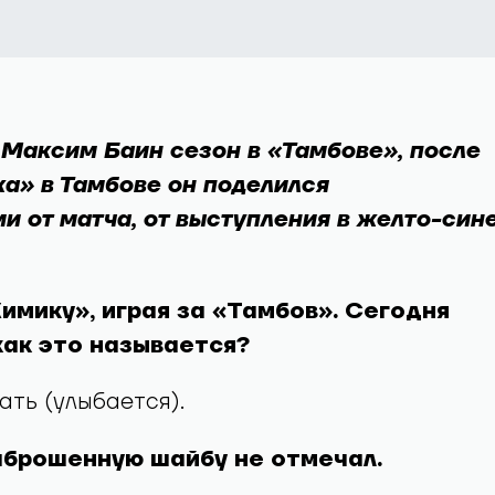
Максим Баин сезон в «Тамбове», после
а» в Тамбове он поделился
и от матча, от выступления в желто-син
Химику», играя за «Тамбов». Сегодня
как это называется?
ать (улыбается).
аброшенную шайбу не отмечал.