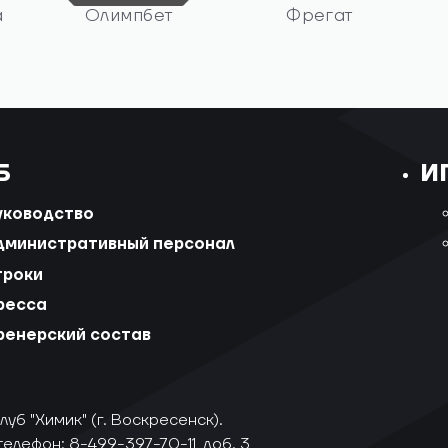
а
Олимпбет
Фрегат
Б
И
уководство
дминистративный персонал
гроки
ресса
ренерский состав
уб "Химик" (г. Воскресенск).
телефон: 8-499-397-70-11, доб. 3