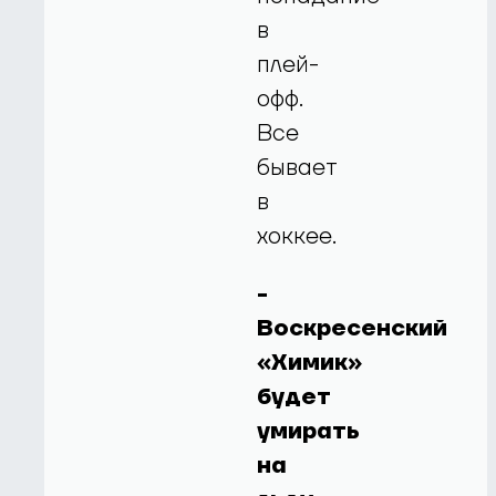
в
плей-
офф.
Все
бывает
в
хоккее.
-
Воскресенский
«Химик»
будет
умирать
на