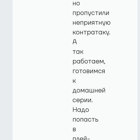
но
пропустили
неприятную
контратаку.
А
так
работаем,
готовимся
к
домашней
серии.
Надо
попасть
в
плей-