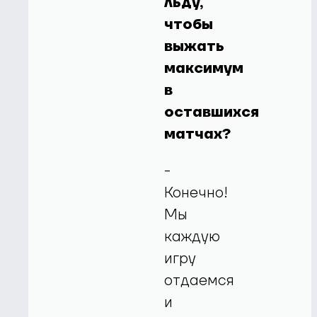
льду,
чтобы
выж
ать
максимум
в
оставшихся
матчах?
-
Конечно!
Мы
каждую
игру
отдаемся
и