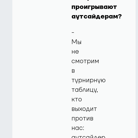
проигрывают
аутсайдерам?
-
Мы
не
смотрим
в
турнирную
таблицу,
кто
выходит
против
нас:
аутсайдер