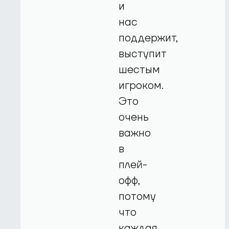
и
нас
поддержит,
выступит
шестым
игроком.
Это
очень
важно
в
плей-
офф,
потому
что
каждая