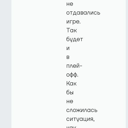
не
отдавались
игре.
Так
будет
и
в
плей-
офф.
Как
бы
не
сложилась
ситуация,
как