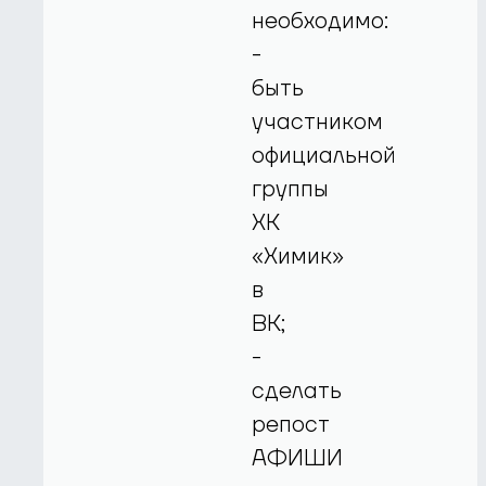
необходимо:
-
быть
участником
официальной
группы
ХК
«Химик»
в
ВК;
-
сделать
репост
АФИШИ