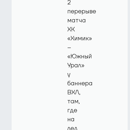
2
перерыве
матча
ХК
«Химик»
–
«Южный
Урал»
у
баннера
ВХЛ,
там,
где
на
лед