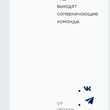
выходят
соперничающие
команды.
09
августа