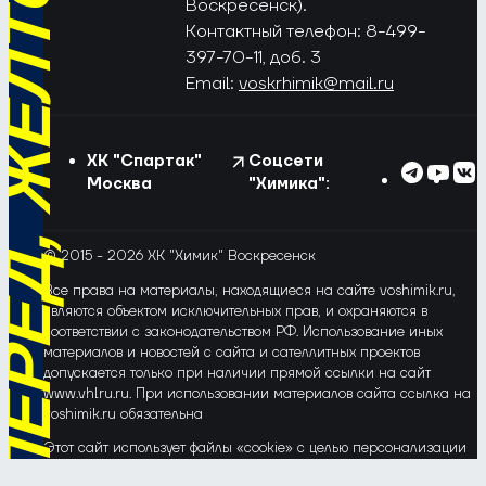
РЁД, ЖЁЛТО-СИНИЕ!
Воскресенск).
Контактный телефон: 8-499-
397-70-11, доб. 3
Email:
voskrhimik@mail.ru
ХК "Спартак"
Соцсети
Москва
"Химика":
© 2015 - 2026 ХК "Химик" Воскресенск
Все права на материалы, находящиеся на сайте voshimik.ru,
являются объектом исключительных прав, и охраняются в
соответствии с законодательством РФ. Использование иных
материалов и новостей с сайта и сателлитных проектов
допускается только при наличии прямой ссылки на сайт
www.vhlru.ru. При использовании материалов сайта ссылка на
voshimik.ru обязательна
Этот сайт использует файлы «cookie» с целью персонализации
сервисов и повышения удобства пользования веб-сайтом. Если