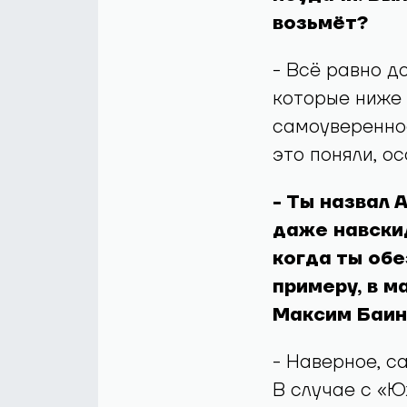
возьмёт?
- Всё равно д
которые ниже 
самоувереннос
это поняли, о
- Ты назвал 
даже навски
когда ты обе
примеру, в м
Максим Баин.
- Наверное, с
В случае с «Ю