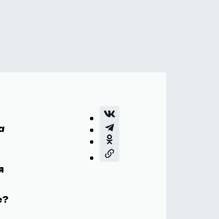
а
я
е?