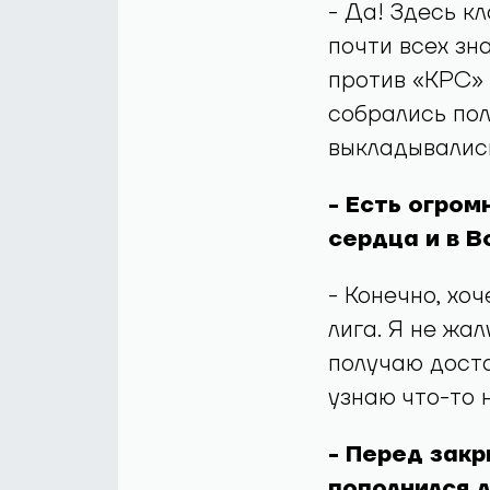
- Да! Здесь к
почти всех зн
против «КРС» 
собрались пол
выкладывались
- Есть огром
сердца и в 
- Конечно, хо
лига. Я не жал
получаю доста
узнаю что-то 
- Перед зак
пополнился 