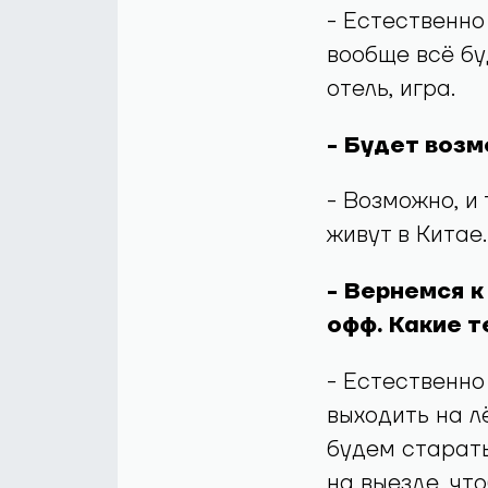
- Естественно
вообще всё бу
отель, игра.
- Будет воз
- Возможно, и
живут в Китае.
- Вернемся к
офф. Какие т
- Естественно
выходить на л
будем старат
на выезде, чт