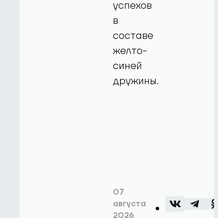
успехов
в
составе
желто-
синей
дружины.
07
августа
2026