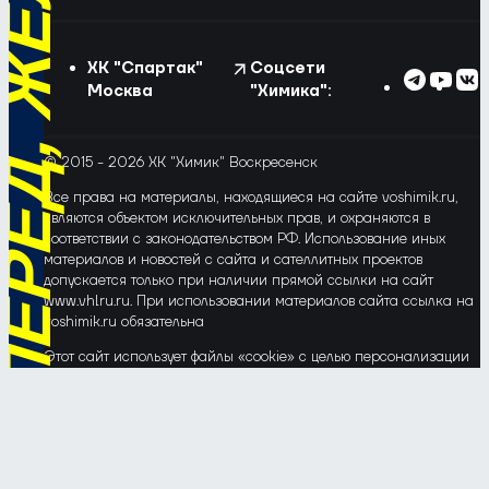
РЁД, ЖЁЛТО-СИНИЕ!
ХК "Спартак"
Соцсети
Москва
"Химика":
© 2015 - 2026 ХК "Химик" Воскресенск
Все права на материалы, находящиеся на сайте voshimik.ru,
являются объектом исключительных прав, и охраняются в
соответствии с законодательством РФ. Использование иных
материалов и новостей с сайта и сателлитных проектов
допускается только при наличии прямой ссылки на сайт
www.vhlru.ru. При использовании материалов сайта ссылка на
voshimik.ru обязательна
Этот сайт использует файлы «cookie» с целью персонализации
сервисов и повышения удобства пользования веб-сайтом. Если
Вы не хотите, чтобы Ваши пользовательские данные
обрабатывались, пожалуйста, ограничьте их использование в
своём браузере.
Соглашение об обработке и защите персональных данных