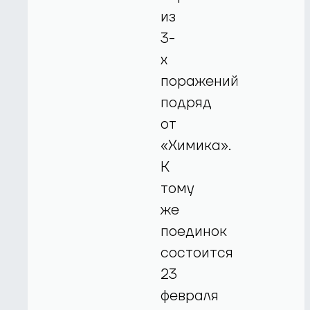
из
3-
х
поражений
подряд
от
«Химика».
К
тому
же
поединок
состоится
23
февраля