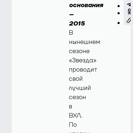
основания
–
2015
В
нынешнем
сезоне
«Звезда»
проводит
свой
лучший
сезон
в
ВХЛ.
По