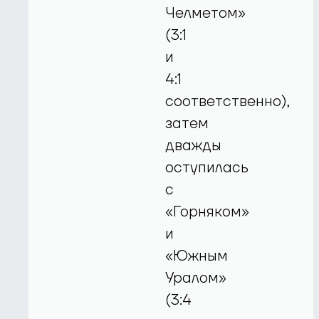
Челметом»
(3:1
и
4:1
соответственно),
затем
дважды
оступилась
с
«Горняком»
и
«Южным
Уралом»
(3:4