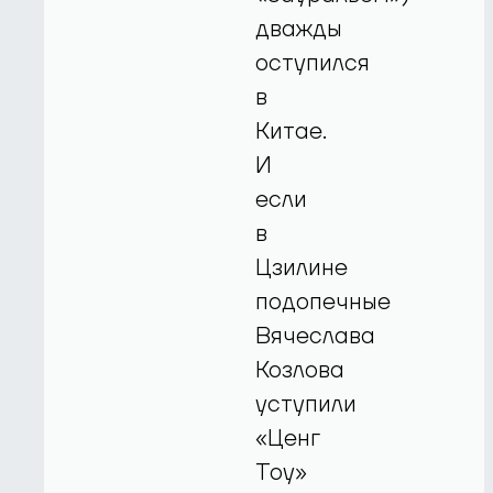
дважды
оступился
в
Китае.
И
если
в
Цзилине
подопечные
Вячеслава
Козлова
уступили
«Ценг
Тоу»