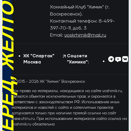
РЁД, ЖЁЛТО-СИНИЕ!
Хоккейный Клуб "Химик" (г.
Воскресенск).
Контактный телефон: 8-499-
397-70-11, доб. 3
Email:
voskrhimik@mail.ru
ХК "Спартак"
Соцсети
Москва
"Химика":
© 2015 - 2026 ХК "Химик" Воскресенск
Все права на материалы, находящиеся на сайте voshimik.ru,
являются объектом исключительных прав, и охраняются в
соответствии с законодательством РФ. Использование иных
материалов и новостей с сайта и сателлитных проектов
допускается только при наличии прямой ссылки на сайт
www.vhlru.ru. При использовании материалов сайта ссылка на
voshimik.ru обязательна