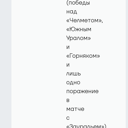
(победы
над
«Челметом»,
«Южным
Уралом»
и
«Горняком»
и
лишь
одно
поражение
в
матче
с
«Зауральем»)