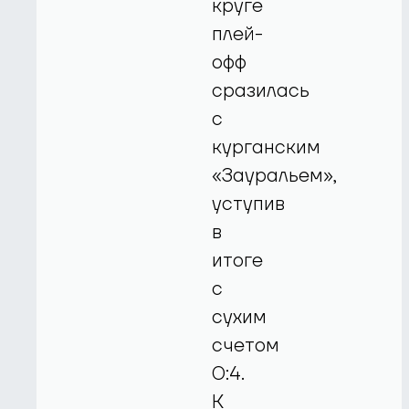
круге
плей-
офф
сразилась
с
курганским
«Зауральем»,
уступив
в
итоге
с
сухим
счетом
0:4.
К