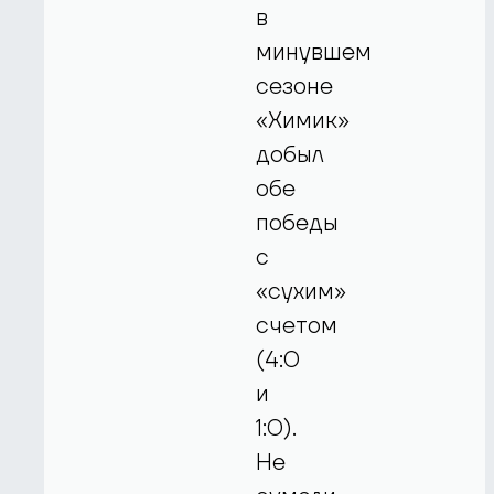
в
минувшем
сезоне
«Химик»
добыл
обе
победы
с
«сухим»
счетом
(4:0
и
1:0).
Не