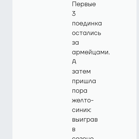
Первые
3
поединка
остались
за
армейцами.
А
затем
пришла
пора
желто-
синих:
выиграв
в
сезоне