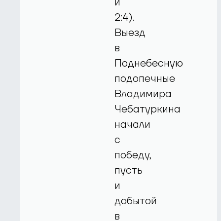
и
2:4).
Выезд
в
Поднебесную
подопечные
Владимира
Чебатуркина
начали
с
победу,
пусть
и
добытой
в