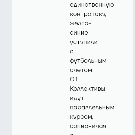
единственную
контратаку,
желто-
синие
уступили
с
футбольным
счетом
0:1.
Коллективы
идут
параллельным
курсом,
соперничая