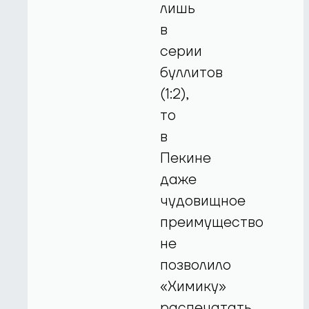
лишь
в
серии
буллитов
(1:2),
то
в
Пекине
даже
чудовищное
преимущество
не
позволило
«Химику»
распечатать