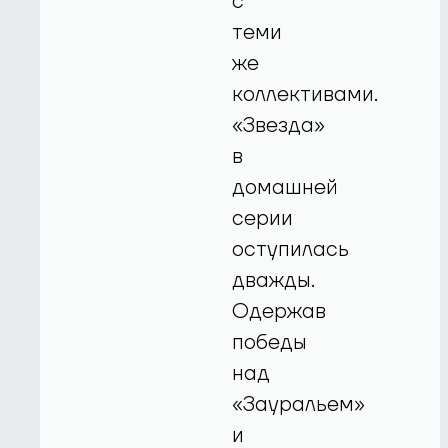
с
теми
же
коллективами.
«Звезда»
в
домашней
серии
оступилась
дважды.
Одержав
победы
над
«Зауральем»
и