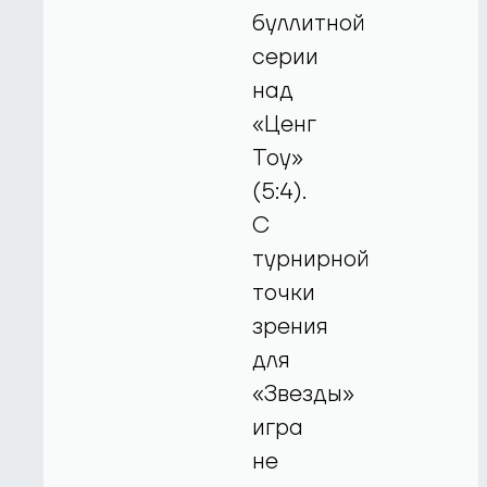
буллитной
серии
над
«Ценг
Тоу»
(5:4).
С
турнирной
точки
зрения
для
«Звезды»
игра
не