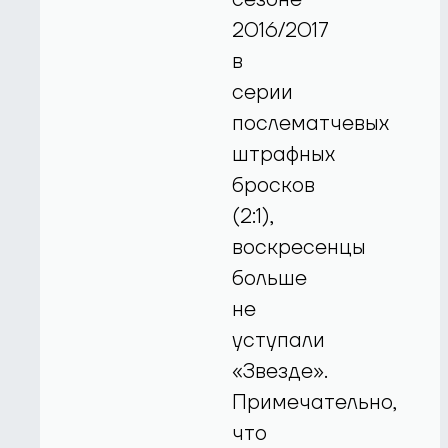
2016/2017
в
серии
послематчевых
штрафных
бросков
(2:1),
воскресенцы
больше
не
уступали
«Звезде».
Примечательно,
что