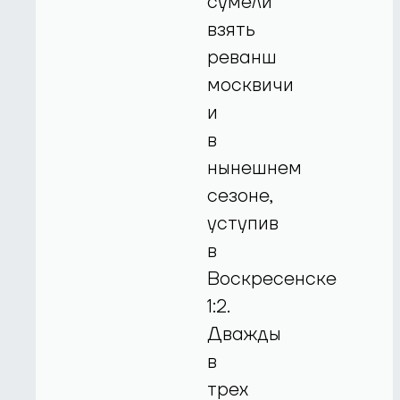
сумели
взять
реванш
москвичи
и
в
нынешнем
сезоне,
уступив
в
Воскресенске
1:2.
Дважды
в
трех