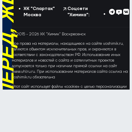
ХК "Спартак"
Соцсети
Москва
"Химика":
© 2015 - 2026 ХК "Химик" Воскресенск
Все права на материалы, находящиеся на сайте voshimik.ru,
являются объектом исключительных прав, и охраняются в
соответствии с законодательством РФ. Использование иных
материалов и новостей с сайта и сателлитных проектов
допускается только при наличии прямой ссылки на сайт
www.vhlru.ru. При использовании материалов сайта ссылка на
voshimik.ru обязательна
Этот сайт использует файлы «cookie» с целью персонализации
сервисов и повышения удобства пользования веб-сайтом. Если
Вы не хотите, чтобы Ваши пользовательские данные
обрабатывались, пожалуйста, ограничьте их использование в
своём браузере.
Соглашение об обработке и защите персональных данных