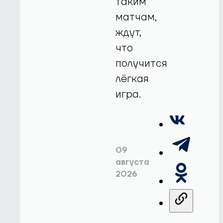
таким
матчам,
ждут,
что
получится
лёгкая
игра.
09
августа
2026