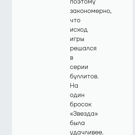
поэтому
закономерно,
что
исход
игры
решался
в
серии
буллитов.
На
один
бросок
«Звезда»
была
удачливее.