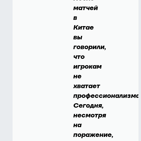
матчей
в
Китае
вы
говорили,
что
игрокам
не
хватает
профессионализма
Сегодня,
несмотря
на
поражение,