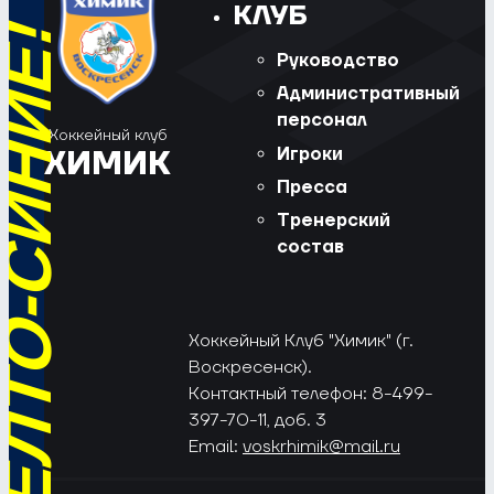
КЛУБ
РЁД, ЖЁЛТО-СИНИЕ!
Руководство
Административный
персонал
Хоккейный клуб
Игроки
ХИМИК
Пресса
Тренерский
состав
Хоккейный Клуб "Химик" (г.
Воскресенск).
Контактный телефон: 8-499-
397-70-11, доб. 3
Email:
voskrhimik@mail.ru