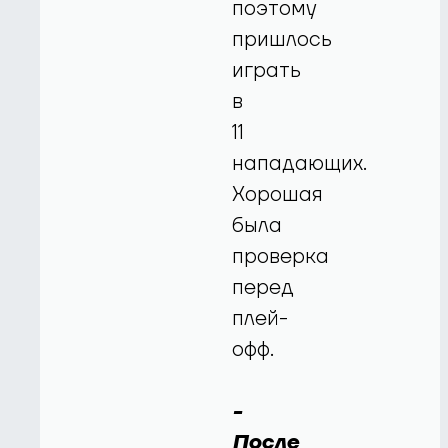
поэтому
пришлось
играть
в
11
нападающих.
Хорошая
была
проверка
перед
плей-
офф.
-
После