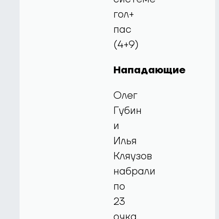
гол+
пас
(4+9)
Нападающие
Олег
Губин
и
Илья
Кляузов
набрали
по
23
очка.