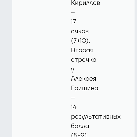
Кириллов
–
17
очков
(7+10).
Вторая
строчка
у
Алексея
Гришина
–
14
результативных
балла
(5+9).