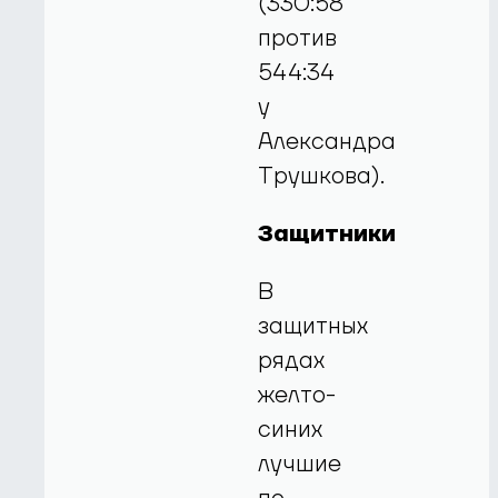
(330:58
против
544:34
у
Александра
Трушкова).
Защитники
В
защитных
рядах
желто-
синих
лучшие