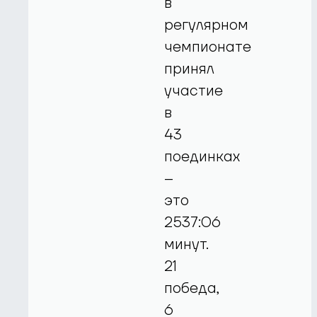
в
регулярном
чемпионате
принял
участие
в
43
поединках
–
это
2537:06
минут.
21
победа,
6