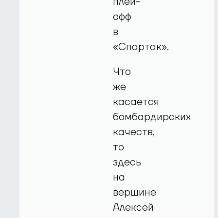
плей-
офф
в
«Спартак».
Что
же
касается
бомбардирских
качеств,
то
здесь
на
вершине
Алексей