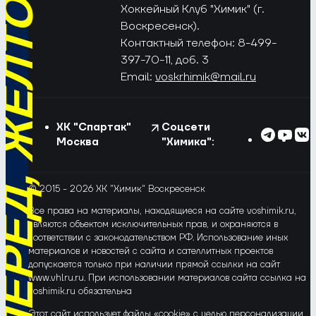
РЁД, ЖЁЛТО-СИНИЕ!
Хоккейный Клуб "Химик" (г.
Воскресенск).
Контактный телефон: 8-499-
397-70-11, доб. 3
Email:
voskrhimik@mail.ru
ХК "Спартак"
Соцсети
Москва
"Химика":
© 2015 - 2026 ХК "Химик" Воскресенск
Все права на материалы, находящиеся на сайте voshimik.ru,
являются объектом исключительных прав, и охраняются в
соответствии с законодательством РФ. Использование иных
материалов и новостей с сайта и сателлитных проектов
допускается только при наличии прямой ссылки на сайт
www.vhlru.ru. При использовании материалов сайта ссылка на
voshimik.ru обязательна
Этот сайт использует файлы «cookie» с целью персонализации