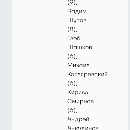
(9),
Вадим
Шутов
(8),
Глеб
Шашков
(6),
Михаил
Котляревский
(6),
Кирилл
Смирнов
(6),
Андрей
Анкудинов