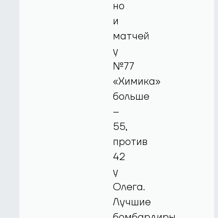
но
и
матчей
у
№77
«Химика»
больше
–
55,
против
42
у
Олега.
Лучшие
бомбардиры