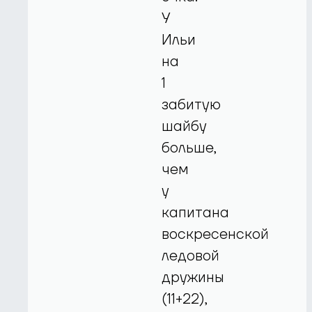
У
Ильи
на
1
забитую
шайбу
больше,
чем
у
капитана
воскресенской
ледовой
дружины
(11+22),