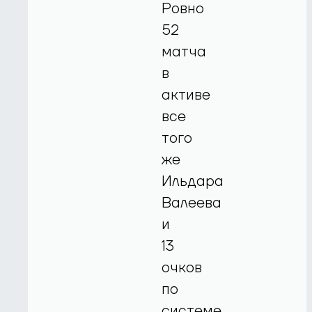
Ровно
52
матча
в
активе
все
того
же
Ильдара
Валеева
и
13
очков
по
системе