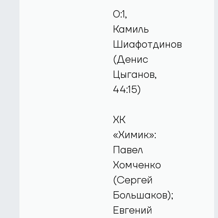
0:1,
Камиль
Шиафотдинов
(Денис
Цыганов,
44:15)
ХК
«Химик»:
Павел
Хомченко
(Сергей
Большаков);
Евгений