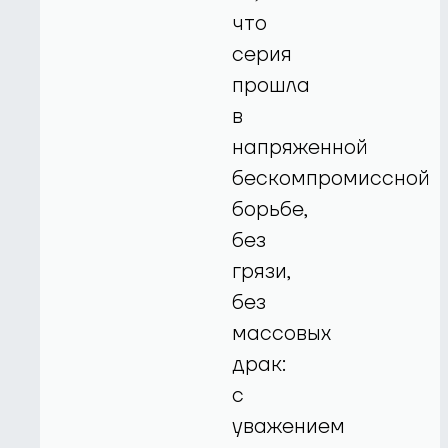
что
серия
прошла
в
напряженной
бескомпромиссной
борьбе,
без
грязи,
без
массовых
драк:
с
уважением