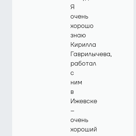
Я
очень
хорошо
знаю
Кирилла
Гаврилычева,
работал
с
ним
в
Ижевске
–
очень
хороший