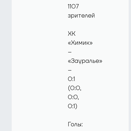
1107
зрителей
ХК
«Химик»
–
«Зауралье»
–
0:1
(0:0,
0:0,
0:1)
Голы: