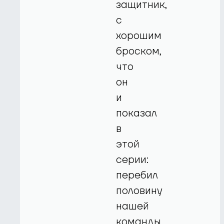
защитник,
с
хорошим
броском,
что
он
и
показал
в
этой
серии:
перебил
половину
нашей
команды,