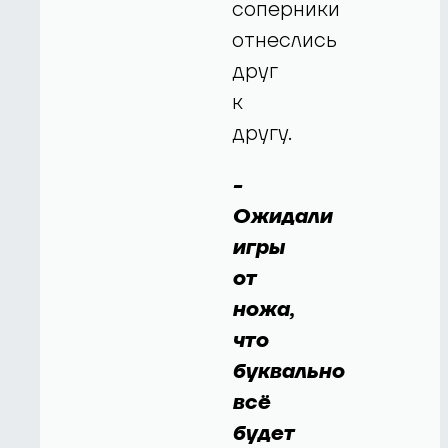
соперники
отнеслись
друг
к
другу.
-
Ожидали
игры
от
ножа,
что
буквально
всё
будет