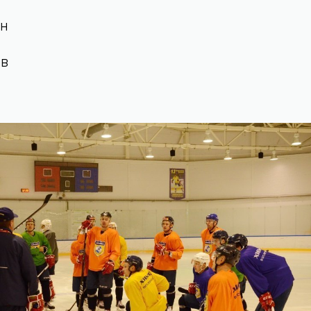
кин
ин
ов