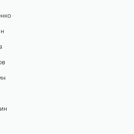
ожный
енко
ин
в
ов
ин