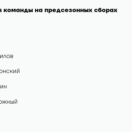
«Химик» Воскресенск
 команды на предсезонных сборах
илов
онский
кин