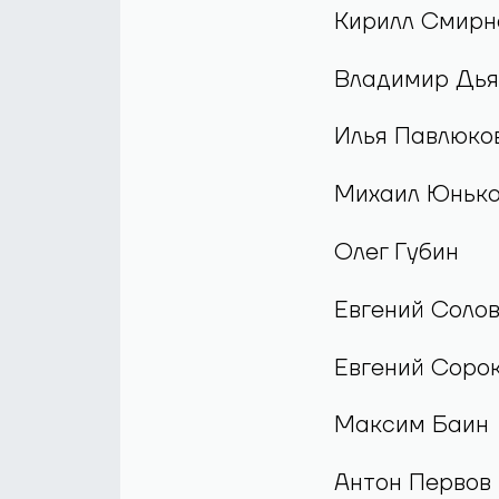
Нападающие
Максим Зюзяк
Илья Карлин
Кирилл Смирн
Владимир Дья
Илья Павлюко
Михаил Юньк
Олег Губин
Евгений Соло