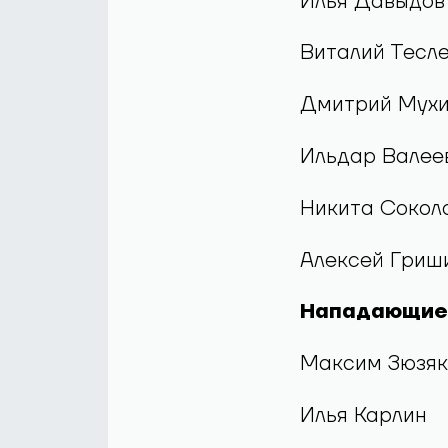
Платон Задор
Защитники
Илья Давыдов
Виталий Тесл
Дмитрий Мух
Ильдар Валее
Никита Сокол
Алексей Гриш