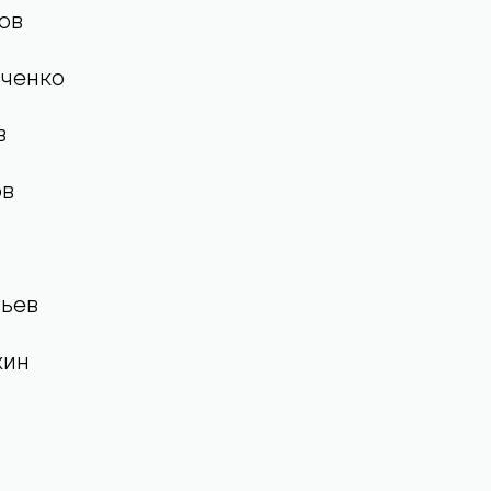
ин
ов
ченко
в
ов
вьев