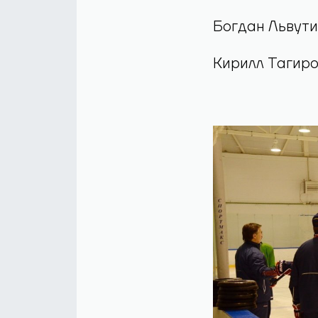
Евгений Соро
Максим Баин
Антон Первов
Богдан Львут
Кирилл Тагир