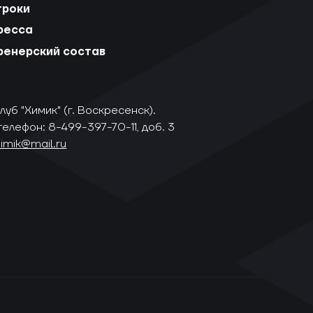
гроки
ресса
ренерский состав
уб "Химик" (г. Воскресенск).
телефон: 8-499-397-70-11, доб. 3
himik@mail.ru