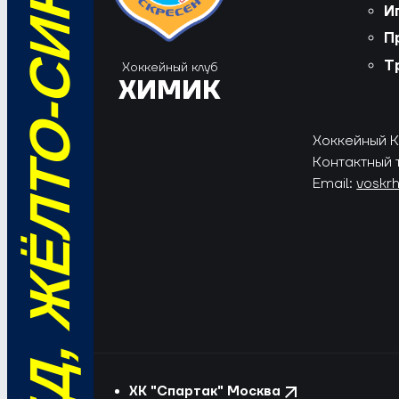
ВПЕРЁД, ЖЁЛТО-СИНИЕ!
И
П
Т
Хоккейный клуб
ХИМИК
Хоккейный Кл
Контактный 
Email:
voskr
ХК "Спартак" Москва