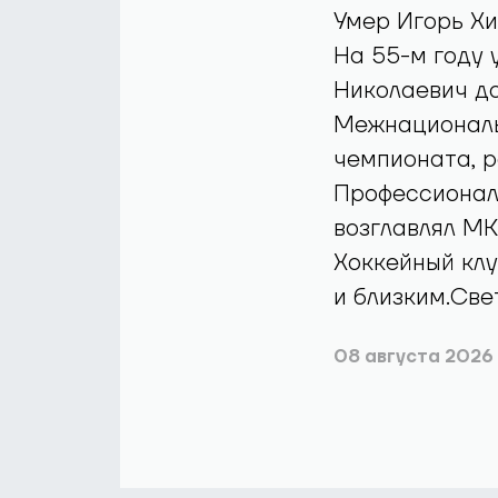
Умер Игорь Х
На 55-м году 
Николаевич до
Межнациональн
чемпионата, р
Профессиональ
возглавлял МК
Хоккейный кл
и близким.Све
08 августа 2026