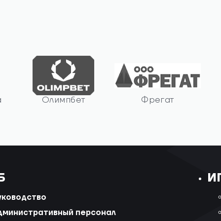
а
Олимпбет
Фрегат
Б
И
уководство
дминистративный персонал