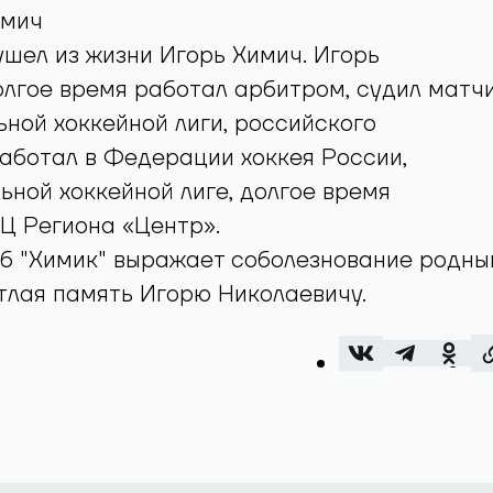
имич
ушел из жизни Игорь Химич. Игорь
лгое время работал арбитром, судил матч
ой хоккейной лиги, российского
аботал в Федерации хоккея России,
ной хоккейной лиге, долгое время
Ц Региона «Центр».
уб "Химик" выражает соболезнование родн
тлая память Игорю Николаевичу.