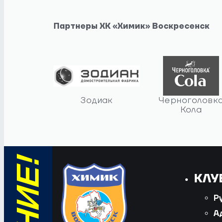
Партнеры ХК «Химик» Воскресенск
Зодиак
Черноголовк
Кола
КЛУ
Р
А